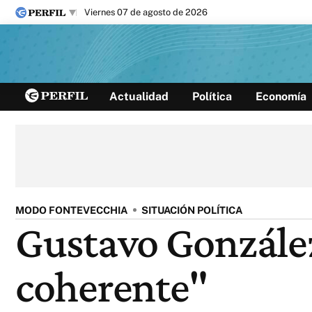
viernes 07 de agosto de 2026
Últimas noticias
Actualidad
Política
Economía
Inicio
Ahora
Opinión
Cultura
Arte
Educación
Videos
Córdoba
Reperfilar
Diario del Juicio
MODO FONTEVECCHIA
SITUACIÓN POLÍTICA
Gustavo González
coherente"