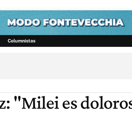
Columnistas
Política
Pymes
Salud
Internacional
Clima
Deportes
Business
Noticias
Caras
: "Milei es dolor