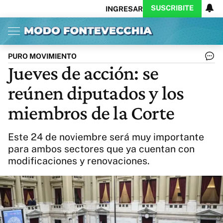
SUSCRIBITE
INGRESAR
Inicio
Ahora
Opinión
Actualidad
Política
Economía
Columnistas
Política
Pymes
Salud
PURO MOVIMIENTO
Ciencia
Protagonistas
Tecnología
Jueves de acción: se
Cultura
Arte
Educación
reúnen diputados y los
Internacional
Clima
Deportes
CARAS
Exitoina
Turismo
miembros de la Corte
Videos
Córdoba
Reperfilar
Business
Noticias
Caras
Este 24 de noviembre será muy importante
Exitoina
Gaming
Vivo
para ambos sectores que ya cuentan con
modificaciones y renovaciones.
Diario del Juicio