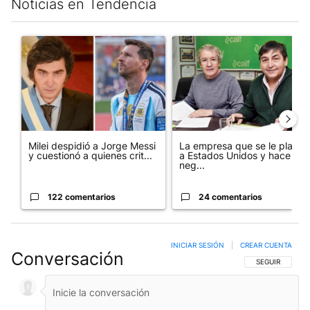
Noticias en Tendencia
Este listado muestra los artículos con más comentarios en los últim
Un artículo de tendencia con el título "Milei despidió a Jorge 
Un artículo de tendencia con 
Milei despidió a Jorge Messi
La empresa que se le plantó
y cuestionó a quienes crit...
a Estados Unidos y hace
neg...
122 comentarios
24 comentarios
INICIAR SESIÓN
|
CREAR CUENTA
Conversación
SIGA ESTA CO
SEGUIR