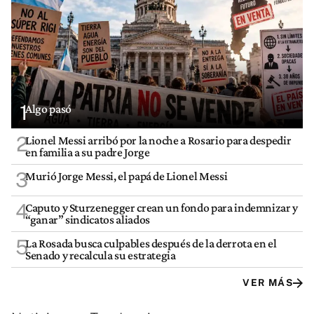
1
Algo pasó
2
Lionel Messi arribó por la noche a Rosario para despedir
en familia a su padre Jorge
3
Murió Jorge Messi, el papá de Lionel Messi
4
Caputo y Sturzenegger crean un fondo para indemnizar y
“ganar” sindicatos aliados
5
La Rosada busca culpables después de la derrota en el
Senado y recalcula su estrategia
VER MÁS