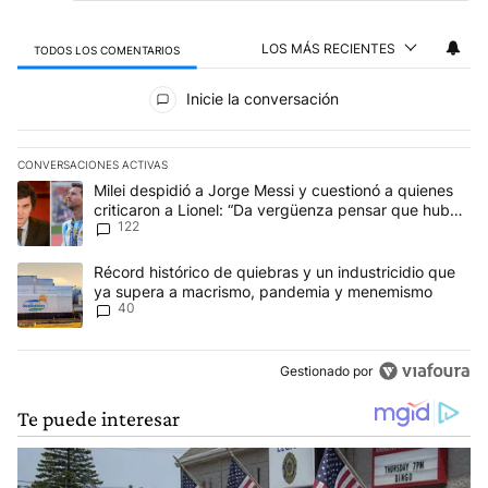
LOS MÁS RECIENTES
TODOS LOS COMENTARIOS
Todos los comentarios
Inicie la conversación
CONVERSACIONES ACTIVAS
Este listado muestra los artículos con más comentarios en los últim
Un artículo de tendencia con el título "Milei despidió a Jorge Mes
Milei despidió a Jorge Messi y cuestionó a quienes
criticaron a Lionel: “Da vergüenza pensar que hubo
122
anti-Messi”
Un artículo de tendencia con el título "Récord histórico de quie
Récord histórico de quiebras y un industricidio que
ya supera a macrismo, pandemia y menemismo
40
Gestionado por