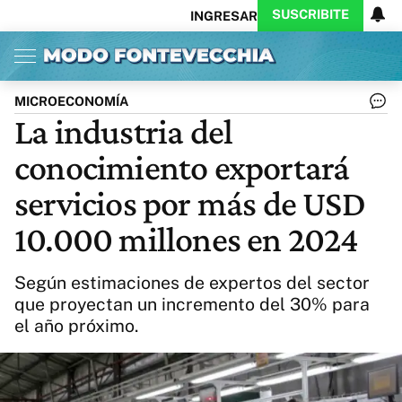
SUSCRIBITE
INGRESAR
Inicio
Ahora
Opinión
Actualidad
Política
Economía
Columnistas
Política
Pymes
Salud
MICROECONOMÍA
Ciencia
Protagonistas
Tecnología
La industria del
Cultura
Arte
Educación
conocimiento exportará
Internacional
Clima
Deportes
CARAS
Exitoina
Turismo
servicios por más de USD
Videos
Córdoba
Reperfilar
10.000 millones en 2024
Business
Noticias
Caras
Exitoina
Gaming
Vivo
Según estimaciones de expertos del sector
Diario del Juicio
que proyectan un incremento del 30% para
el año próximo.