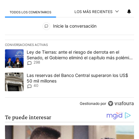
LOS MÁS RECIENTES
TODOS LOS COMENTARIOS
Todos los comentarios
Inicie la conversación
CONVERSACIONES ACTIVAS
Este listado muestra los artículos con más comentarios en los últim
Un artículo de tendencia con el título "Ley de Tierras: ante el ri
Ley de Tierras: ante el riesgo de derrota en el
Senado, el Gobierno eliminó el capítulo más polémico
298
del proyecto
Un artículo de tendencia con el título "Las reservas del Banco Ce
Las reservas del Banco Central superaron los US$
50 mil millones
40
Gestionado por