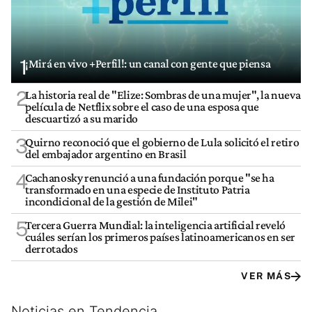
1
¡Mirá en vivo +Perfil!: un canal con gente que piensa
2
La historia real de "Elize: Sombras de una mujer", la nueva
película de Netflix sobre el caso de una esposa que
descuartizó a su marido
3
Quirno reconoció que el gobierno de Lula solicitó el retiro
del embajador argentino en Brasil
4
Cachanosky renunció a una fundación porque "se ha
transformado en una especie de Instituto Patria
incondicional de la gestión de Milei"
5
Tercera Guerra Mundial: la inteligencia artificial reveló
cuáles serían los primeros países latinoamericanos en ser
derrotados
VER MÁS
Noticias en Tendencia