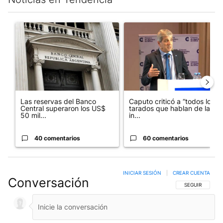
Este listado muestra los artículos con más comentarios en los últim
Un artículo de tendencia con el título "Las reservas del Banco 
Un artículo de tendencia con e
Las reservas del Banco
Caputo criticó a “todos los
Central superaron los US$
tarados que hablan de la
50 mil...
in...
40 comentarios
60 comentarios
INICIAR SESIÓN
|
CREAR CUENTA
Conversación
SIGA ESTA CO
SEGUIR