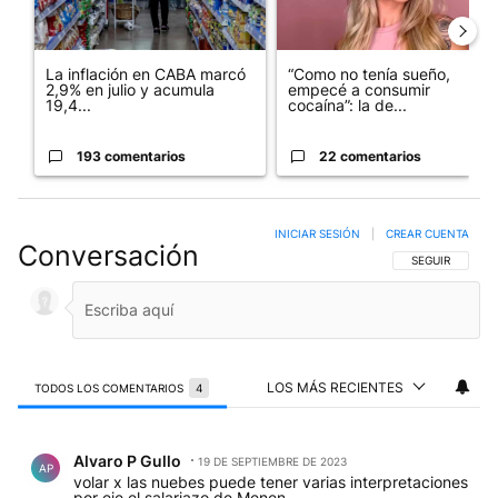
La inflación en CABA marcó
“Como no tenía sueño,
2,9% en julio y acumula
empecé a consumir
19,4...
cocaína”: la de...
193 comentarios
22 comentarios
INICIAR SESIÓN
|
CREAR CUENTA
Conversación
SIGA ESTA CO
SEGUIR
LOS MÁS RECIENTES
TODOS LOS COMENTARIOS
4
Todos los comentarios
Comentario de Alvaro P Gullo.
Alvaro P Gullo
19 DE SEPTIEMBRE DE 2023
AP
volar x las nuebes puede tener varias interpretaciones
por eje el salariazo de Menen