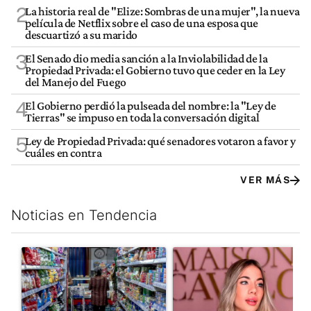
2
La historia real de "Elize: Sombras de una mujer", la nueva
película de Netflix sobre el caso de una esposa que
descuartizó a su marido
3
El Senado dio media sanción a la Inviolabilidad de la
Propiedad Privada: el Gobierno tuvo que ceder en la Ley
del Manejo del Fuego
4
El Gobierno perdió la pulseada del nombre: la "Ley de
Tierras" se impuso en toda la conversación digital
5
Ley de Propiedad Privada: qué senadores votaron a favor y
cuáles en contra
VER MÁS
Noticias en Tendencia
Este listado muestra los artículos con más comentarios en los últim
Un artículo de tendencia con el título "La inflación en CABA m
Un artículo de tendencia con e