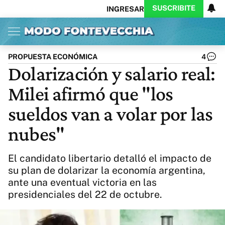
SUSCRIBITE
INGRESAR
Inicio
Ahora
Opinión
Actualidad
Política
Economía
Columnistas
Política
Pymes
Salud
PROPUESTA ECONÓMICA
4
Ciencia
Protagonistas
Tecnología
Dolarización y salario real:
Cultura
Arte
Educación
Milei afirmó que "los
Internacional
Clima
Deportes
CARAS
Exitoina
Turismo
sueldos van a volar por las
Videos
Córdoba
Reperfilar
nubes"
Business
Noticias
Caras
Exitoina
Gaming
Vivo
El candidato libertario detalló el impacto de
Diario del Juicio
su plan de dolarizar la economía argentina,
ante una eventual victoria en las
presidenciales del 22 de octubre.