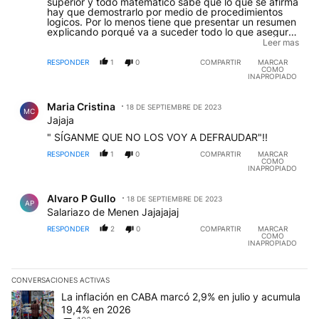
superior y todo matematico sabe que lo que se afirma
hay que demostrarlo por medio de procedimientos
logicos. Por lo menos tiene que presentar un resumen
explicando porqué va a suceder todo lo que asegura
que va a suceder. Hacer afirmaciones grandilocuentes
Leer mas
sin sustento es propio de estafadores Se parece a
Cositorto que aseguraba que todos los que invirtieran
RESPONDER
1
0
COMPARTIR
MARCAR
COMO
en su organizacion iban a ganar fortunas. Parece ser
INAPROPIADO
que los estafo porque este sr Cositorto esta preso
Comentario de Maria Cristina.
Maria Cristina
18 DE SEPTIEMBRE DE 2023
MC
Jajaja
" SÍGANME QUE NO LOS VOY A DEFRAUDAR"!!
RESPONDER
1
0
COMPARTIR
MARCAR
COMO
INAPROPIADO
Comentario de Alvaro P Gullo.
Alvaro P Gullo
18 DE SEPTIEMBRE DE 2023
AP
Salariazo de Menen Jajajajaj
RESPONDER
2
0
COMPARTIR
MARCAR
COMO
INAPROPIADO
CONVERSACIONES ACTIVAS
Este listado muestra los artículos con más comentarios en los últim
Un artículo de tendencia con el título "La inflación en CABA mar
La inflación en CABA marcó 2,9% en julio y acumula
19,4% en 2026