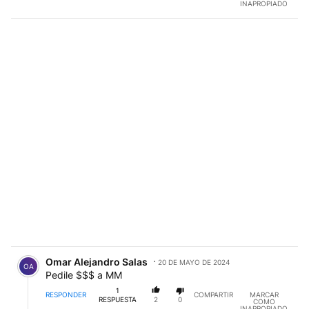
INAPROPIADO
Comentario de Omar Alejandro Salas.
Omar Alejandro Salas
20 DE MAYO DE 2024
OA
Pedile $$$ a MM
1
RESPONDER
COMPARTIR
MARCAR
RESPUESTA
2
0
COMO
INAPROPIADO