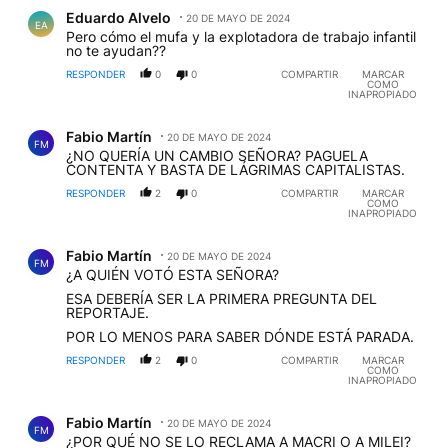
Comentario de Eduardo Alvelo.
Eduardo Alvelo
20 DE MAYO DE 2024
EA
Pero cómo el mufa y la explotadora de trabajo infantil
no te ayudan??
RESPONDER
0
0
COMPARTIR
MARCAR
COMO
INAPROPIADO
Comentario de Fabio Martín.
Fabio Martín
20 DE MAYO DE 2024
FM
¿NO QUERÍA UN CAMBIO SEÑORA? PAGUELA
CONTENTA Y BASTA DE LÁGRIMAS CAPITALISTAS.
RESPONDER
2
0
COMPARTIR
MARCAR
COMO
INAPROPIADO
Comentario de Fabio Martín.
Fabio Martín
20 DE MAYO DE 2024
FM
¿A QUIÉN VOTÓ ESTA SEÑORA?
ESA DEBERÍA SER LA PRIMERA PREGUNTA DEL
REPORTAJE.
POR LO MENOS PARA SABER DÓNDE ESTÁ PARADA.
RESPONDER
2
0
COMPARTIR
MARCAR
COMO
INAPROPIADO
Comentario de Fabio Martín.
Fabio Martín
20 DE MAYO DE 2024
FM
¿POR QUÉ NO SE LO RECLAMA A MACRI O A MILEI?