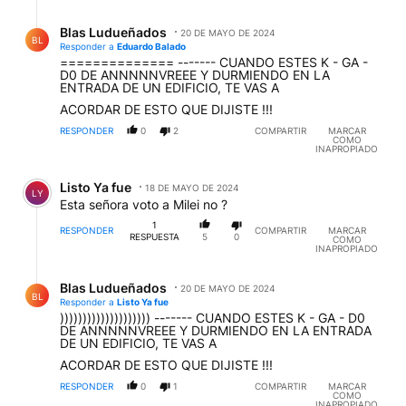
Respuesta de Blas Ludueñados.
Blas Ludueñados
20 DE MAYO DE 2024
BL
Responder a
Eduardo Balado
============== ------- CUANDO ESTES K - GA -
D0 DE ANNNNNVREEE Y DURMIENDO EN LA
ENTRADA DE UN EDIFICIO, TE VAS A
ACORDAR DE ESTO QUE DIJISTE !!!
RESPONDER
0
2
COMPARTIR
MARCAR
COMO
INAPROPIADO
Comentario de Listo Ya fue.
Listo Ya fue
18 DE MAYO DE 2024
LY
Esta señora voto a Milei no ?
1
RESPONDER
COMPARTIR
MARCAR
RESPUESTA
5
0
COMO
INAPROPIADO
Respuesta de Blas Ludueñados.
Blas Ludueñados
20 DE MAYO DE 2024
BL
Responder a
Listo Ya fue
)))))))))))))))))))) ------- CUANDO ESTES K - GA - D0
DE ANNNNNVREEE Y DURMIENDO EN LA ENTRADA
DE UN EDIFICIO, TE VAS A
ACORDAR DE ESTO QUE DIJISTE !!!
RESPONDER
0
1
COMPARTIR
MARCAR
COMO
INAPROPIADO