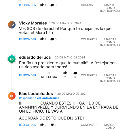
RESPONDER
1
0
COMPARTIR
MARCAR
COMO
INAPROPIADO
Comentario de Vicky Morales.
Vicky Morales
20 DE MAYO DE 2024
VM
Vos SOS de derecha! Por qué te quejas es lo que
votaste! Moro hita
RESPONDER
1
0
COMPARTIR
MARCAR
COMO
INAPROPIADO
Comentario de eduardo de luca.
eduardo de luca
20 DE MAYO DE 2024
ED
Por fin un presidente que te cumplió!! A festejar con
un rico asado para todos!
1
RESPONDER
COMPARTIR
MARCAR
RESPUESTA
2
0
COMO
INAPROPIADO
Respuesta de Blas Ludueñados.
Blas Ludueñados
20 DE MAYO DE 2024
BL
Responder a
eduardo de luca
!!! --------- CUANDO ESTES K - GA - D0 DE
ANNNNNVREEE Y DURMIENDO EN LA ENTRADA DE
UN EDIFICIO, TE VAS A
ACORDAR DE ESTO QUE DIJISTE !!!
RESPONDER
0
1
COMPARTIR
MARCAR
COMO