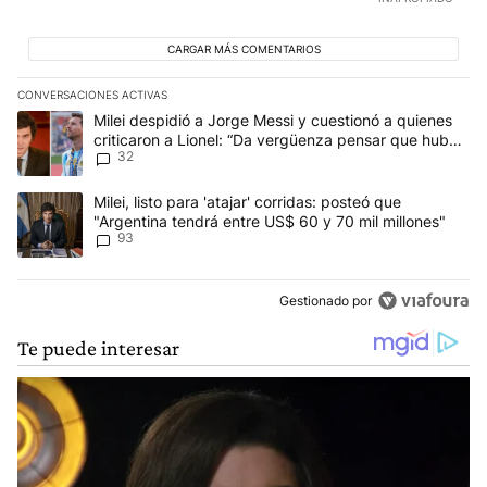
CARGAR MÁS COMENTARIOS
CONVERSACIONES ACTIVAS
Este listado muestra los artículos con más comentarios en los últim
Un artículo de tendencia con el título "Milei despidió a Jorge Mes
Milei despidió a Jorge Messi y cuestionó a quienes
criticaron a Lionel: “Da vergüenza pensar que hubo
32
anti-Messi”
Un artículo de tendencia con el título "Milei, listo para 'atajar' 
Milei, listo para 'atajar' corridas: posteó que
"Argentina tendrá entre US$ 60 y 70 mil millones"
93
Gestionado por