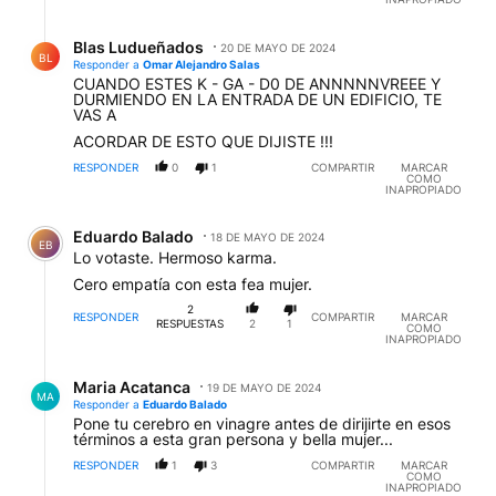
Respuesta de Blas Ludueñados.
Blas Ludueñados
20 DE MAYO DE 2024
BL
Responder a
Omar Alejandro Salas
CUANDO ESTES K - GA - D0 DE ANNNNNVREEE Y
DURMIENDO EN LA ENTRADA DE UN EDIFICIO, TE
VAS A
ACORDAR DE ESTO QUE DIJISTE !!!
RESPONDER
0
1
COMPARTIR
MARCAR
COMO
INAPROPIADO
Comentario de Eduardo Balado.
Eduardo Balado
18 DE MAYO DE 2024
EB
Lo votaste. Hermoso karma.
Cero empatía con esta fea mujer.
2
RESPONDER
COMPARTIR
MARCAR
RESPUESTAS
2
1
COMO
INAPROPIADO
Respuesta de Maria Acatanca.
Maria Acatanca
19 DE MAYO DE 2024
MA
Responder a
Eduardo Balado
Pone tu cerebro en vinagre antes de dirijirte en esos
términos a esta gran persona y bella mujer...
RESPONDER
1
3
COMPARTIR
MARCAR
COMO
INAPROPIADO