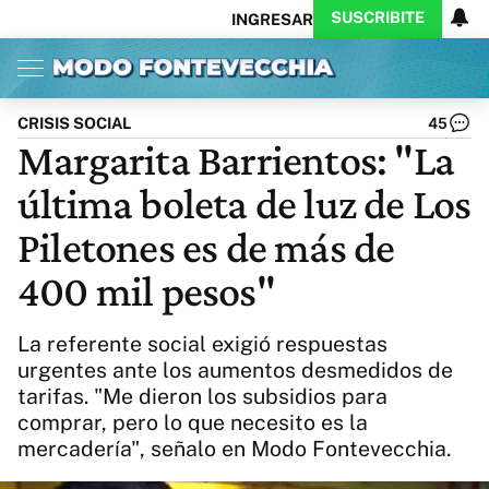
SUSCRIBITE
INGRESAR
Inicio
Ahora
Opinión
Actualidad
Política
Economía
Columnistas
Política
Pymes
Salud
CRISIS SOCIAL
45
Ciencia
Protagonistas
Tecnología
Margarita Barrientos: "La
Cultura
Arte
Educación
última boleta de luz de Los
Internacional
Clima
Deportes
CARAS
Exitoina
Turismo
Piletones es de más de
Videos
Córdoba
Reperfilar
400 mil pesos"
Business
Noticias
Caras
Exitoina
Gaming
Vivo
La referente social exigió respuestas
Diario del Juicio
urgentes ante los aumentos desmedidos de
tarifas. "Me dieron los subsidios para
comprar, pero lo que necesito es la
mercadería", señalo en Modo Fontevecchia.