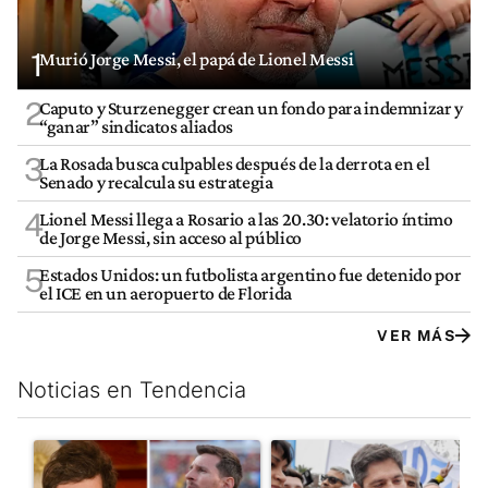
1
Murió Jorge Messi, el papá de Lionel Messi
2
Caputo y Sturzenegger crean un fondo para indemnizar y
“ganar” sindicatos aliados
3
La Rosada busca culpables después de la derrota en el
Senado y recalcula su estrategia
4
Lionel Messi llega a Rosario a las 20.30: velatorio íntimo
de Jorge Messi, sin acceso al público
5
Estados Unidos: un futbolista argentino fue detenido por
el ICE en un aeropuerto de Florida
VER MÁS
Noticias en Tendencia
Este listado muestra los artículos con más comentarios en los últim
Un artículo de tendencia con el título "Milei despidió a Jorge 
Un artículo de tendencia con el