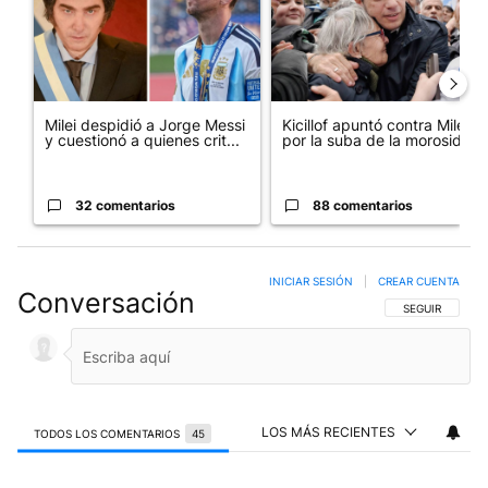
Milei despidió a Jorge Messi
Kicillof apuntó contra Milei
y cuestionó a quienes crit...
por la suba de la morosida...
32 comentarios
88 comentarios
INICIAR SESIÓN
|
CREAR CUENTA
Conversación
SIGA ESTA CO
SEGUIR
LOS MÁS RECIENTES
TODOS LOS COMENTARIOS
45
Todos los comentarios