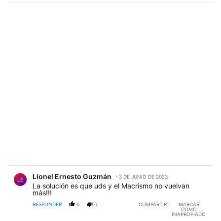
Comentario de Lionel Ernesto Guzmán.
Lionel Ernesto Guzmán
3 DE JUNIO DE 2023
LE
La solución es que uds y el Macrismo no vuelvan
más!!!
RESPONDER
0
0
COMPARTIR
MARCAR
COMO
INAPROPIADO