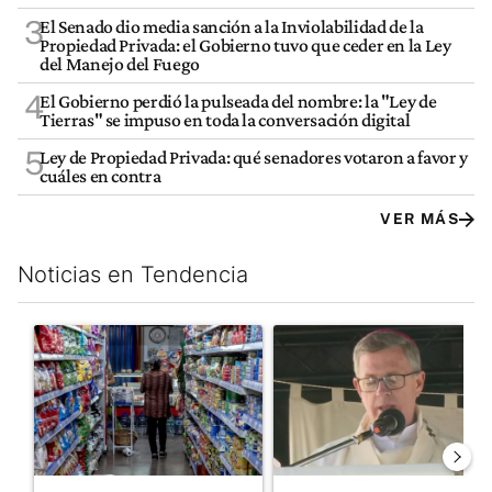
3
El Senado dio media sanción a la Inviolabilidad de la
Propiedad Privada: el Gobierno tuvo que ceder en la Ley
del Manejo del Fuego
4
El Gobierno perdió la pulseada del nombre: la "Ley de
Tierras" se impuso en toda la conversación digital
5
Ley de Propiedad Privada: qué senadores votaron a favor y
cuáles en contra
VER MÁS
Noticias en Tendencia
Este listado muestra los artículos con más comentarios en los últim
Un artículo de tendencia con el título "La inflación en CABA m
Un artículo de tendencia con e