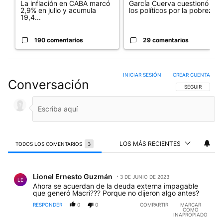
La inflación en CABA marcó
García Cuerva cuestionó a
2,9% en julio y acumula
los políticos por la pobreza
19,4...
190 comentarios
29 comentarios
INICIAR SESIÓN
|
CREAR CUENTA
Conversación
SIGA ESTA CO
SEGUIR
LOS MÁS RECIENTES
TODOS LOS COMENTARIOS
3
Todos los comentarios
Comentario de Lionel Ernesto Guzmán.
Lionel Ernesto Guzmán
3 DE JUNIO DE 2023
LE
Ahora se acuerdan de la deuda externa impagable
que generó Macri??? Porque no dijeron algo antes?
RESPONDER
0
0
COMPARTIR
MARCAR
COMO
INAPROPIADO