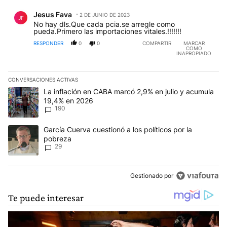
Comentario de Jesus Fava.
Jesus Fava
2 DE JUNIO DE 2023
JF
No hay dls.Que cada pcia.se arregle como
pueda.Primero las importaciones vitales.!!!!!!!
RESPONDER
0
0
COMPARTIR
MARCAR
COMO
INAPROPIADO
CONVERSACIONES ACTIVAS
Este listado muestra los artículos con más comentarios en los últim
Un artículo de tendencia con el título "La inflación en CABA mar
La inflación en CABA marcó 2,9% en julio y acumula
19,4% en 2026
190
Un artículo de tendencia con el título "García Cuerva cuestionó a 
García Cuerva cuestionó a los políticos por la
pobreza
29
Gestionado por