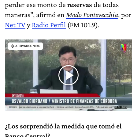
perder ese monto de
reservas
de todas
maneras”, afirmó en
Modo Fontevecchia
, por
Net TV
y
Radio Perfil
(FM 101.9).
¿Los sorprendió la medida que tomó el
Banco Central?