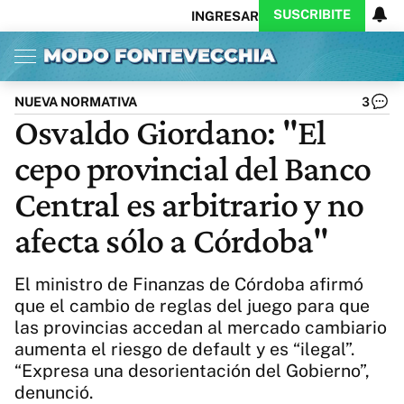
SUSCRIBITE
INGRESAR
Inicio
Ahora
Opinión
Actualidad
Política
Economía
Columnistas
Política
Pymes
Salud
NUEVA NORMATIVA
3
Ciencia
Protagonistas
Tecnología
Osvaldo Giordano: "El
Cultura
Arte
Educación
cepo provincial del Banco
Internacional
Clima
Deportes
CARAS
Exitoina
Turismo
Central es arbitrario y no
Videos
Córdoba
Reperfilar
afecta sólo a Córdoba"
Business
Noticias
Caras
Exitoina
Gaming
Vivo
El ministro de Finanzas de Córdoba afirmó
Diario del Juicio
que el cambio de reglas del juego para que
las provincias accedan al mercado cambiario
aumenta el riesgo de default y es “ilegal”.
“Expresa una desorientación del Gobierno”,
denunció.