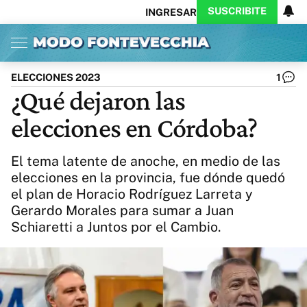
SUSCRIBITE
INGRESAR
Inicio
Ahora
Opinión
Actualidad
Política
Economía
Columnistas
Política
Pymes
Salud
ELECCIONES 2023
1
Ciencia
Protagonistas
Tecnología
¿Qué dejaron las
Cultura
Arte
Educación
elecciones en Córdoba?
Internacional
Clima
Deportes
CARAS
Exitoina
Turismo
El tema latente de anoche, en medio de las
Videos
Córdoba
Reperfilar
elecciones en la provincia, fue dónde quedó
Business
Noticias
Caras
el plan de Horacio Rodríguez Larreta y
Exitoina
Gaming
Vivo
Gerardo Morales para sumar a Juan
Diario del Juicio
Schiaretti a Juntos por el Cambio.