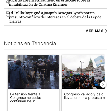
4
Ricardo Lorenzetti se metió en el debate sobre la
inhabilitación de Cristina Kirchner
5
Di Tullio impugnó a Joaquín Benegas Lynch por un
presunto conflicto de intereses en el debate de la Ley de
Tierras
VER MÁS
Noticias en Tendencia
Este listado muestra los artículos con más comentarios en los últim
Un artículo de tendencia con el título "La tensión frente al Con
Un artículo de tendencia con e
La tensión frente al
Congreso vallado y bajo la
Congreso no cede:
lluvia: crece la protesta mi...
continúan los in...