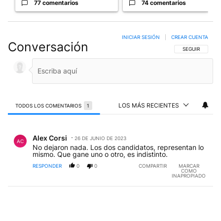
77 comentarios
74 comentarios
INICIAR SESIÓN
|
CREAR CUENTA
Conversación
SIGA ESTA CO
SEGUIR
LOS MÁS RECIENTES
TODOS LOS COMENTARIOS
1
Todos los comentarios
Comentario de Alex Corsi.
Alex Corsi
26 DE JUNIO DE 2023
AC
No dejaron nada. Los dos candidatos, representan lo
mismo. Que gane uno o otro, es indistinto.
RESPONDER
0
0
COMPARTIR
MARCAR
COMO
INAPROPIADO