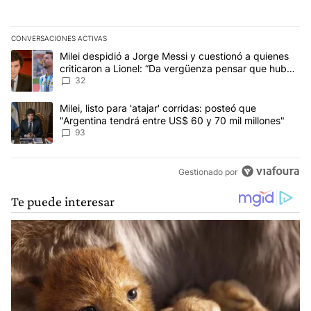
CONVERSACIONES ACTIVAS
Este listado muestra los artículos con más comentarios en los últim
Un artículo de tendencia con el título "Milei despidió a Jorge Mes
Milei despidió a Jorge Messi y cuestionó a quienes
criticaron a Lionel: “Da vergüenza pensar que hubo
anti-Messi”
32
Un artículo de tendencia con el título "Milei, listo para 'atajar' 
Milei, listo para 'atajar' corridas: posteó que
"Argentina tendrá entre US$ 60 y 70 mil millones"
93
Gestionado por