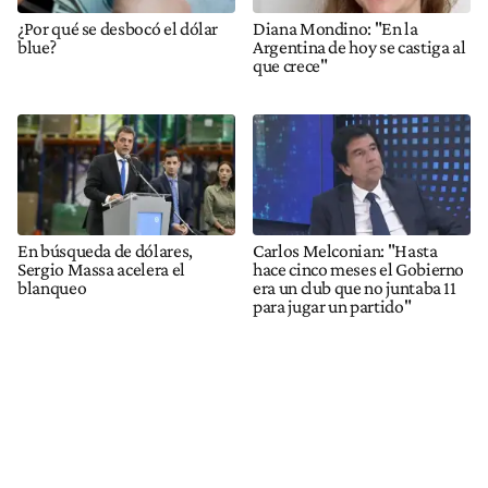
¿Por qué se desbocó el dólar
Diana Mondino: "En la
blue?
Argentina de hoy se castiga al
que crece"
En búsqueda de dólares,
Carlos Melconian: "Hasta
Sergio Massa acelera el
hace cinco meses el Gobierno
blanqueo
era un club que no juntaba 11
para jugar un partido"