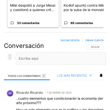
Milei despidió a Jorge Messi
Kicillof apuntó contra Milei
y cuestionó a quienes crit...
por la suba de la morosida...
33 comentarios
88 comentarios
INICIAR SESIÓN
|
CREAR CUENTA
Conversación
SIGA ESTA CO
SEGUIR
LOS MÁS RECIENTES
TODOS LOS COMENTARIOS
1
Todos los comentarios
Comentario de Ricardo Ricardo.
Ricardo Ricardo
1 DE ENERO DE 2023
RR
..cuatro elementos que condicionarán la economía del
año próximo???
Hay un solo elemento que es la política y los desastres