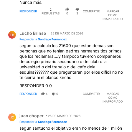
Nunca más.
2
RESPONDER
COMPARTIR
MARCAR
RESPUESTAS
0
3
COMO
INAPROPIADO
Respuesta de Lucho Brinso.
Lucho Brinso
25 DE MARZO DE 2026
LB
Responder a
Santiago Fernandez
segun tu calculo los 21600 que estan demas son
personas que no tenian padres hermanos tios primos
que los reclamara....y tampoco tuvieron compañeros
de colegio primario secundario o del club o la
univesidad o del trabajo o del cafe dela
esquina??????? que preguntaran por ellos dificil no no
te cierra ni el blanco kircho
RESPONDER 0 0
RESPONDER
4
0
COMPARTIR
MARCAR
COMO
INAPROPIADO
Respuesta de juan choper.
juan choper
25 DE MARZO DE 2026
JC
Responder a
Santiago Fernandez
según santucho el objetivo eran no menos de 1 millón