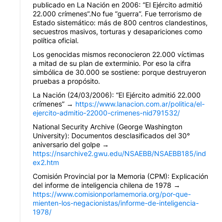
publicado en La Nación en 2006: “El Ejército admitió
22.000 crímenes”.No fue “guerra”. Fue terrorismo de
Estado sistemático: más de 800 centros clandestinos,
secuestros masivos, torturas y desapariciones como
política oficial.
Los genocidas mismos reconocieron 22.000 víctimas
a mitad de su plan de exterminio. Por eso la cifra
simbólica de 30.000 se sostiene: porque destruyeron
pruebas a propósito.
La Nación (24/03/2006): “El Ejército admitió 22.000
crímenes” →
https://www.lanacion.com.ar/politica/el-
ejercito-admitio-22000-crimenes-nid791532/
National Security Archive (George Washington
University): Documentos desclasificados del 30°
aniversario del golpe →
https://nsarchive2.gwu.edu/NSAEBB/NSAEBB185/ind
ex2.htm
Comisión Provincial por la Memoria (CPM): Explicación
del informe de inteligencia chilena de 1978 →
https://www.comisionporlamemoria.org/por-que-
mienten-los-negacionistas/informe-de-inteligencia-
1978/