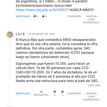
de argentinos, sí 1 millón... ni olvido ni perdón!
kirchnerismo/peronismo nunca más!
https://www.saij.gob.ar/NV36507
NUNCA MÁS!!!!
RESPONDER
0
0
COMPARTIR
MARCAR
COMO
INAPROPIADO
Comentario de LSJ B.
LSJ B
25 DE MARZO DE 2026
LB
El Nunca Mas que contabiliza 8900 desaparecidos
dice que es una cifra abierta, no la considera la cifra
definitiva. Por otra parte, contabiliza aprox 340
centros clandestinos de detención (CCD) (aunque
luego se fueron conociendo otros).
Supongamos que fueron 10.200, para hacer un
cálculo fácil. Te da 30 personas por cada CCD
(340x30=10.200). En 7 años de dictadura, te da un
promedio de menos de 5 personas al año por CCD.
Nadie arma una estructura para todo el país de 340
CCD para manejar un número tan bajo. Con CCD
Leer mas
como ESMA, La Perla, o Campo de Mayo, por donde
10
pasaron cientos de civiles, se maneja perfectamente
RESPONDER
COMPARTIR
MARCAR
RESPUESTAS
0
2
COMO
una cifra de 10.000 en 7 años. Evidentemente, la cifra
INAPROPIADO
es mucho mayor. Por ejemplo, un Agente de la DINA
chilena que estaba en Argentina durante la dictadura