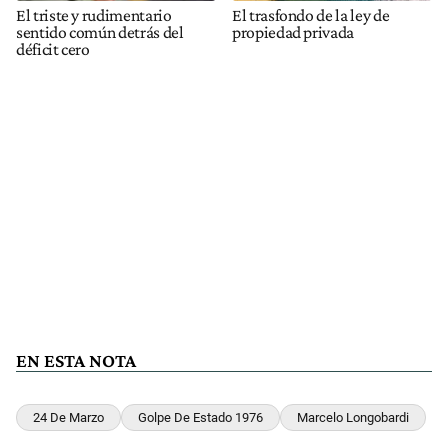
El triste y rudimentario
El trasfondo de la ley de
sentido común detrás del
propiedad privada
déficit cero
EN ESTA NOTA
24 De Marzo
Golpe De Estado 1976
Marcelo Longobardi