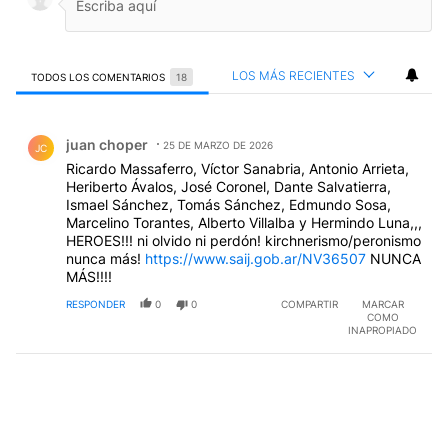
LOS MÁS RECIENTES
TODOS LOS COMENTARIOS
18
Todos los comentarios
Comentario de juan choper.
juan choper
25 DE MARZO DE 2026
JC
Ricardo Massaferro, Víctor Sanabria, Antonio Arrieta,
Heriberto Ávalos, José Coronel, Dante Salvatierra,
Ismael Sánchez, Tomás Sánchez, Edmundo Sosa,
Marcelino Torantes, Alberto Villalba y Hermindo Luna,,,
HEROES!!! ni olvido ni perdón! kirchnerismo/peronismo
nunca más!
https://www.saij.gob.ar/NV36507
NUNCA
MÁS!!!!
RESPONDER
0
0
COMPARTIR
MARCAR
COMO
INAPROPIADO