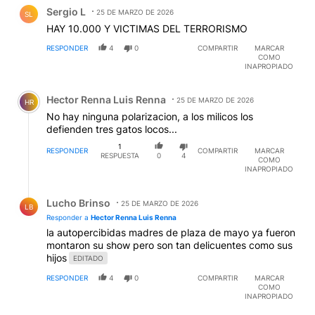
Comentario de Sergio L.
Sergio L
25 DE MARZO DE 2026
SL
HAY 10.000 Y VICTIMAS DEL TERRORISMO
RESPONDER
4
0
COMPARTIR
MARCAR
COMO
INAPROPIADO
Comentario de Hector Renna Luis Renna.
Hector Renna Luis Renna
25 DE MARZO DE 2026
HR
No hay ninguna polarizacion, a los milicos los
defienden tres gatos locos...
1
RESPONDER
COMPARTIR
MARCAR
RESPUESTA
0
4
COMO
INAPROPIADO
Respuesta de Lucho Brinso.
Lucho Brinso
25 DE MARZO DE 2026
LB
Responder a
Hector Renna Luis Renna
la autopercibidas madres de plaza de mayo ya fueron
montaron su show pero son tan delicuentes como sus
hijos
EDITADO
RESPONDER
4
0
COMPARTIR
MARCAR
COMO
INAPROPIADO