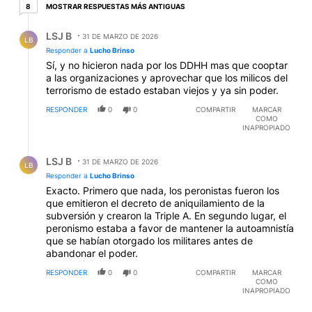
8 respuestas más antiguas
MOSTRAR RESPUESTAS MÁS ANTIGUAS
8
(como parte del Plan Cóndor), emitió un informe que
decía que para 1978 los desaparecidos se calculaban
Respuesta de LSJ B.
LSJ B
en 22.000. Cierto es que la intensidad del terrorismo
31 DE MARZO DE 2026
LB
de Estado no fue igual a lo largo de los 7 años, pero
Responder a
Lucho Brinso
es evidente que los 8900 del Nunca Más se quedan
Sí, y no hicieron nada por los DDHH mas que cooptar
muy cortos frente a los 340 CCD también relevados
a las organizaciones y aprovechar que los milicos del
inicialmente en esa publicación. Los hechos
terrorismo de estado estaban viejos y ya sin poder.
constatados no están sujetos a debate; y los
RESPONDER
0
0
COMPARTIR
MARCAR
razonablemente inferidos a partir de la infraestructura
COMO
destinada a la represión deben ser descartados
INAPROPIADO
mediante prueba contundente. El silencio de esos
cobardes lo único que hace es incriminarlos más; ya
Respuesta de LSJ B.
LSJ B
tienen la condena de la historia.
31 DE MARZO DE 2026
EDITADO
LB
Responder a
Lucho Brinso
Exacto. Primero que nada, los peronistas fueron los
que emitieron el decreto de aniquilamiento de la
subversión y crearon la Triple A. En segundo lugar, el
peronismo estaba a favor de mantener la autoamnistía
que se habían otorgado los militares antes de
abandonar el poder.
RESPONDER
0
0
COMPARTIR
MARCAR
COMO
INAPROPIADO