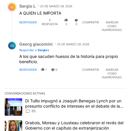
Comentario de Sergio L.
Sergio L
25 DE MARZO DE 2026
SL
A QUIEN LE IMPORTA
1
RESPONDER
COMPARTIR
MARCAR
RESPUESTA
3
0
COMO
INAPROPIADO
Respuesta de Georg giacomini.
Georg giacomini
25 DE MARZO DE 2026
GG
Responder a
Sergio L
A los que sacuden huesos de la historia para propio
beneficio.
RESPONDER
1
0
COMPARTIR
MARCAR
COMO
INAPROPIADO
CONVERSACIONES ACTIVAS
Este listado muestra los artículos con más comentarios en los últim
Un artículo de tendencia con el título "Di Tullio impugnó a Joaqu
Di Tullio impugnó a Joaquín Benegas Lynch por un
presunto conflicto de intereses en el debate de la
Ley de Tierras
65
Un artículo de tendencia con el título "Grabois, Moreau y Lousteau
Grabois, Moreau y Lousteau celebraron el revés del
Gobierno con el capítulo de extranjerización