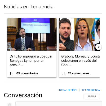
Noticias en Tendencia
Este listado muestra los artículos con más comentarios en los últim
Un artículo de tendencia con el título "Di Tullio impugnó a Joa
Un artículo de tendencia con e
Di Tullio impugnó a Joaquín
Grabois, Moreau y Lousteau
Benegas Lynch por un
celebraron el revés del
presun...
Gobi...
65 comentarios
78 comentarios
INICIAR SESIÓN
|
CREAR CUENTA
Conversación
SIGA ESTA CO
SEGUIR