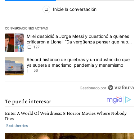
Todos los comentarios
Inicie la conversación
CONVERSACIONES ACTIVAS
Este listado muestra los artículos con más comentarios en los últim
Un artículo de tendencia con el título "Milei despidió a Jorge Mes
Milei despidió a Jorge Messi y cuestionó a quienes
criticaron a Lionel: “Da vergüenza pensar que hubo
anti-Messi”
127
Un artículo de tendencia con el título "Récord histórico de quie
Récord histórico de quiebras y un industricidio que
ya supera a macrismo, pandemia y menemismo
56
Gestionado por