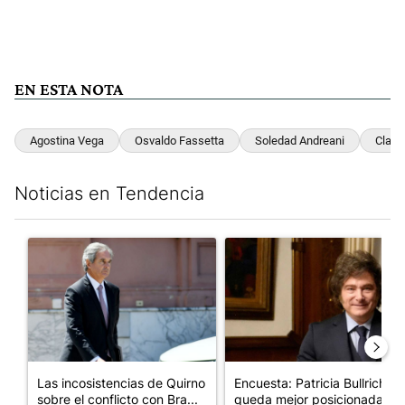
EN ESTA NOTA
Agostina Vega
Osvaldo Fassetta
Soledad Andreani
Claudi
Noticias en Tendencia
Este listado muestra los artículos con más comentarios en los últim
Un artículo de tendencia con el título "Las incosistencias de Qu
Un artículo de tendencia con e
Las incosistencias de Quirno
Encuesta: Patricia Bullrich
sobre el conflicto con Bra...
queda mejor posicionada