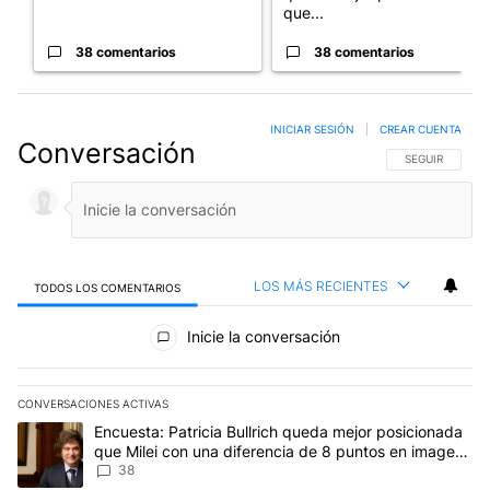
que...
38 comentarios
38 comentarios
INICIAR SESIÓN
|
CREAR CUENTA
Conversación
SIGA ESTA CO
SEGUIR
LOS MÁS RECIENTES
TODOS LOS COMENTARIOS
Todos los comentarios
Inicie la conversación
CONVERSACIONES ACTIVAS
Este listado muestra los artículos con más comentarios en los últim
Un artículo de tendencia con el título "Encuesta: Patricia Bullri
Encuesta: Patricia Bullrich queda mejor posicionada
que Milei con una diferencia de 8 puntos en imagen
negativa
38