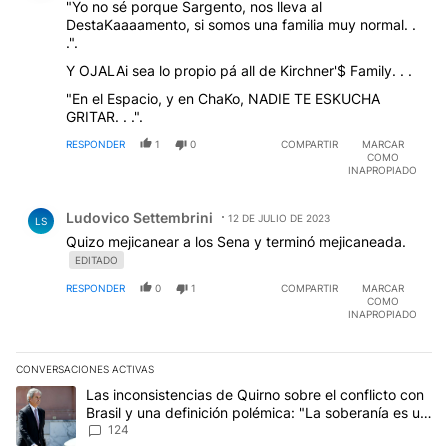
"Yo no sé porque Sargento, nos lleva al
DestaKaaaamento, si somos una familia muy normal. .
.".
Y OJALAi sea lo propio pá all de Kirchner'$ Family. . .
"En el Espacio, y en ChaKo, NADIE TE ESKUCHA
GRITAR. . .".
RESPONDER
1
0
COMPARTIR
MARCAR
COMO
INAPROPIADO
Comentario de Ludovico Settembrini.
Ludovico Settembrini
12 DE JULIO DE 2023
LS
Quizo mejicanear a los Sena y terminó mejicaneada.
EDITADO
RESPONDER
0
1
COMPARTIR
MARCAR
COMO
INAPROPIADO
CONVERSACIONES ACTIVAS
Este listado muestra los artículos con más comentarios en los últim
Un artículo de tendencia con el título "Las inconsistencias de Qui
Las inconsistencias de Quirno sobre el conflicto con
Brasil y una definición polémica: "La soberanía es un
concepto antiguo"
124