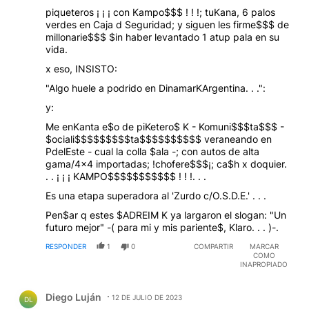
piqueteros ¡ ¡ ¡ con Kampo$$$ ! ! !; tuKana, 6 palos
verdes en Caja d Seguridad; y siguen les firme$$$ de
millonarie$$$ $in haber levantado 1 atup pala en su
vida.
x eso, INSISTO:
"Algo huele a podrido en DinamarKArgentina. . .":
y:
Me enKanta e$o de piKetero$ K - Komuni$$$ta$$$ -
$ociali$$$$$$$$$ta$$$$$$$$$$ veraneando en
PdelEste - cual la colla $ala -; con autos de alta
gama/4x4 importadas; !chofere$$$¡; ca$h x doquier.
. . ¡ ¡ ¡ KAMPO$$$$$$$$$$$ ! ! !. . .
Es una etapa superadora al 'Zurdo c/O.S.D.E.' . . .
Pen$ar q estes $ADREIM K ya largaron el slogan: "Un
futuro mejor" -( para mi y mis pariente$, Klaro. . . )-.
RESPONDER
1
0
COMPARTIR
MARCAR
COMO
INAPROPIADO
Comentario de Diego Luján.
Diego Luján
12 DE JULIO DE 2023
DL