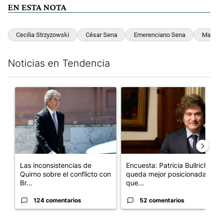
EN ESTA NOTA
Cecilia Strzyzowski
César Sena
Emerenciano Sena
Marce
Noticias en Tendencia
Este listado muestra los artículos con más comentarios en los últim
Un artículo de tendencia con el título "Las inconsistencias de Q
Un artículo de tendencia con e
Las inconsistencias de
Encuesta: Patricia Bullrich
Quirno sobre el conflicto con
queda mejor posicionada
Br...
que...
124 comentarios
52 comentarios