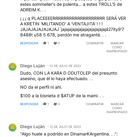
estes sommelier's de polenta... a estes TROLL'S de
ADREIM K. . .
¡ ¡ ¡ q PLACEEEERRRRRRRRRRRRRRRRRRR SERÁ VER
A KRETIN 'MILITANDO' A 'VENTAJITA' ! ! !
JAJAJAJAJAJAJAJ´jajajajajajajajajajajajajajá27ity9'7
8488t u58 5 678, perdón me atraganté. . .
RESPONDER
1
0
COMPARTIR
MARCAR
COMO
INAPROPIADO
Comentario de Diego Luján.
Diego Luján
12 DE JULIO DE 2023
DL
Dudo, CON LA KARA D ODUTOLEP del presunto
asesino, que él lo haya efectuado. . .
NO da el perfil ni ahí.
$100 a la bisnieta d $ATUP de la mami. . .
RESPONDER
1
0
COMPARTIR
MARCAR
COMO
INAPROPIADO
Comentario de Diego Luján.
Diego Luján
12 DE JULIO DE 2023
DL
"Algo huele a podrido en DinamarKArgentina. . .":