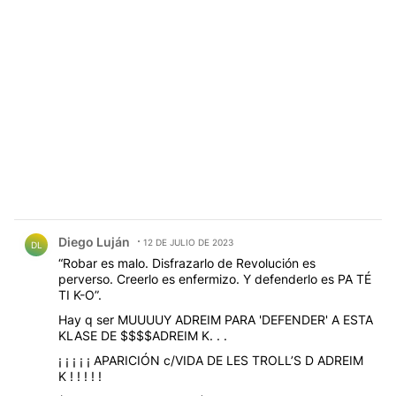
Comentario de Diego Luján.
Diego Luján
12 DE JULIO DE 2023
DL
“Robar es malo. Disfrazarlo de Revolución es
perverso. Creerlo es enfermizo. Y defenderlo es PA TÉ
TI K-O”.
Hay q ser MUUUUY ADREIM PARA 'DEFENDER' A ESTA
KLASE DE $$$$ADREIM K. . .
¡ ¡ ¡ ¡ ¡ APARICIÓN c/VIDA DE LES TROLL’S D ADREIM
K ! ! ! ! !