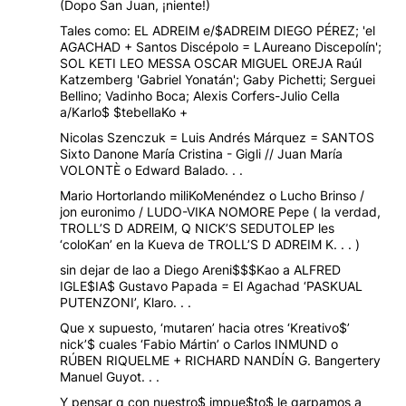
(Dopo San Juan, ¡niente!)
Tales como: EL ADREIM e/$ADREIM DIEGO PÉREZ; 'el
AGACHAD + Santos Discépolo = LAureano Discepolín';
SOL KETI LEO MESSA OSCAR MIGUEL OREJA Raúl
Katzemberg 'Gabriel Yonatán'; Gaby Pichetti; Serguei
Bellino; Vadinho Boca; Alexis Corfers-Julio Cella
a/Karlo$ $tebellaKo +
Nicolas Szenczuk = Luis Andrés Márquez = SANTOS
Sixto Danone María Cristina - Gigli // Juan María
VOLONTÈ o Edward Balado. . .
Mario Hortorlando miliKoMenéndez o Lucho Brinso /
jon euronimo / LUDO-VIKA NOMORE Pepe ( la verdad,
TROLL’S D ADREIM, Q NICK’S SEDUTOLEP les
‘coloKan’ en la Kueva de TROLL’S D ADREIM K. . . )
sin dejar de lao a Diego Areni$$$Kao a ALFRED
IGLE$IA$ Gustavo Papada = El Agachad ‘PASKUAL
PUTENZONI’, Klaro. . .
Que x supuesto, ‘mutaren’ hacia otres ‘Kreativo$’
nick’$ cuales ‘Fabio Mártin’ o Carlos INMUND o
RÚBEN RIQUELME + RICHARD NANDÍN G. Bangertery
Manuel Guyot. . .
Y pensar q con nuestro$ impue$to$ le garpamos a