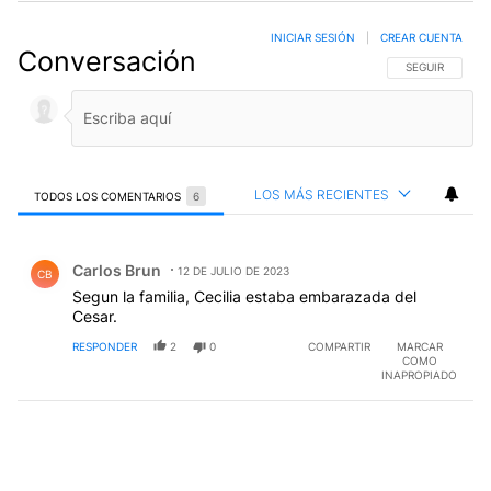
INICIAR SESIÓN
|
CREAR CUENTA
Conversación
SIGA ESTA CO
SEGUIR
LOS MÁS RECIENTES
TODOS LOS COMENTARIOS
6
Todos los comentarios
Comentario de Carlos Brun.
Carlos Brun
12 DE JULIO DE 2023
CB
Segun la familia, Cecilia estaba embarazada del
Cesar.
RESPONDER
2
0
COMPARTIR
MARCAR
COMO
INAPROPIADO