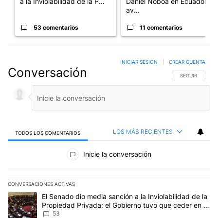
a la Inviolabilidad de la P...
Daniel Noboa en Ecuador y
av...
53 comentarios
11 comentarios
INICIAR SESIÓN
|
CREAR CUENTA
Conversación
SIGA ESTA CO
SEGUIR
LOS MÁS RECIENTES
TODOS LOS COMENTARIOS
Todos los comentarios
Inicie la conversación
CONVERSACIONES ACTIVAS
Este listado muestra los artículos con más comentarios en los últim
Un artículo de tendencia con el título "El Senado dio media sanci
El Senado dio media sanción a la Inviolabilidad de la
Propiedad Privada: el Gobierno tuvo que ceder en la
Ley del Manejo del Fuego
53