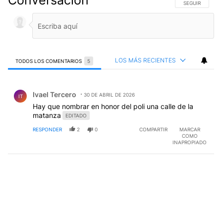
Conversación
SIGA ESTA CO
SEGUIR
LOS MÁS RECIENTES
TODOS LOS COMENTARIOS
5
Todos los comentarios
Comentario de Ivael Tercero.
Ivael Tercero
30 DE ABRIL DE 2026
IT
Hay que nombrar en honor del poli una calle de la
matanza
EDITADO
RESPONDER
2
0
COMPARTIR
MARCAR
COMO
INAPROPIADO