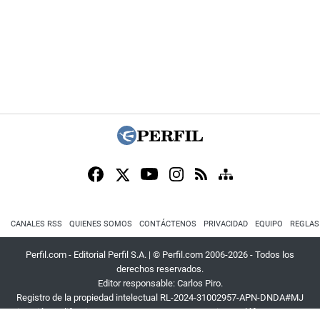
CANALES RSS
QUIENES SOMOS
CONTÁCTENOS
PRIVACIDAD
EQUIPO
REGLAS
Perfil.com - Editorial Perfil S.A.
| © Perfil.com 2006-2026 - Todos los
derechos reservados.
Editor responsable: Carlos Piro.
Registro de la propiedad intelectual RL-2024-31002957-APN-DNDA#MJ
Dirección:
California 2715
,
C1289ABI
,
CABA, Argentina
| Teléfono:
+54 9 11