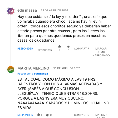
Comentario de edu massa.
edu massa
29 DE ABRIL DE 2026
EM
Hay que cuidarse ," la ley y el orden" , una serie que
yo miraba cuando era chico , aca no hay ni ley ni
orden , todos esos chorritos seguro ya deberian haber
estado presos por otra causas , pero los jueces los
liberan para que nos quedemos presos en nuestras
casas los ciudadanos
1
RESPONDER
COMPARTIR
MARCAR
RESPUESTA
4
1
COMO
INAPROPIADO
Respuesta de MARITA MERLINO.
MARITA MERLINO
30 DE ABRIL DE 2026
MM
Responder a
edu massa
ES TAL CUAL. COMO MÁXIMO A LAS 19 HRS.
¡ADENTRO! Y CON DOS ALARMAS ACTIVADAS Y
AYER ¿SABÉS A QUÉ CONCLUSIÓN
LLEGUÉ?...Y...TENGO QUE ENTRAR 18:30HRS.
PORQUE A LAS 19 ERA MUY OSCURO,
NAAAAAAAAAA. SÁBADOS Y DOMINGOS, IGUAL. NO
ES VIDA.
RESPONDER
1
0
COMPARTIR
MARCAR