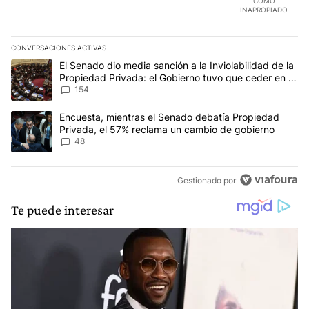
COMO
INAPROPIADO
CONVERSACIONES ACTIVAS
Este listado muestra los artículos con más comentarios en los últim
Un artículo de tendencia con el título "El Senado dio media sanci
El Senado dio media sanción a la Inviolabilidad de la
Propiedad Privada: el Gobierno tuvo que ceder en la
Ley del Manejo del Fuego
154
Un artículo de tendencia con el título "Encuesta, mientras el Se
Encuesta, mientras el Senado debatía Propiedad
Privada, el 57% reclama un cambio de gobierno
48
Gestionado por