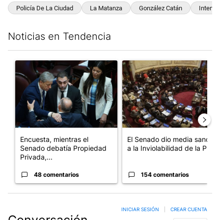
Policía De La Ciudad
La Matanza
González Catán
Intento
Noticias en Tendencia
Este listado muestra los artículos con más comentarios en los últim
Un artículo de tendencia con el título "Encuesta, mientras el 
Un artículo de tendencia con e
Encuesta, mientras el
El Senado dio media sanción
Senado debatía Propiedad
a la Inviolabilidad de la P...
Privada,...
48 comentarios
154 comentarios
INICIAR SESIÓN
|
CREAR CUENTA