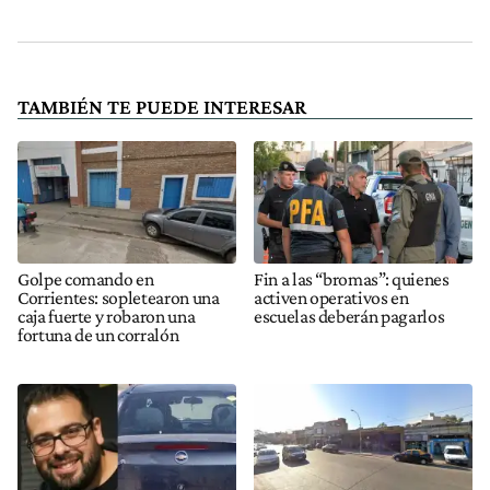
TAMBIÉN TE PUEDE INTERESAR
Golpe comando en
Fin a las “bromas”: quienes
Corrientes: sopletearon una
activen operativos en
caja fuerte y robaron una
escuelas deberán pagarlos
fortuna de un corralón