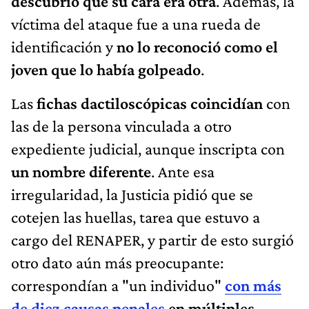
descubrió que su cara era otra
. Además, la
víctima del ataque fue a una rueda de
identificación y
no lo reconoció como el
joven que lo había golpeado
.
Las
fichas dactiloscópicas
coincidían
con
las de la persona vinculada a otro
expediente judicial, aunque inscripta con
un nombre diferente
. Ante esa
irregularidad, la Justicia pidió que se
cotejen las huellas, tarea que estuvo a
cargo del RENAPER, y partir de esto surgió
otro dato aún más preocupante:
correspondían a "un individuo"
con más
de diez causas penales
en múltiples