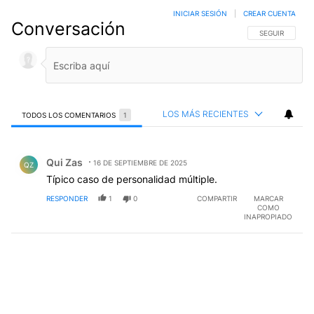
INICIAR SESIÓN
|
CREAR CUENTA
Conversación
SIGA ESTA CO
SEGUIR
LOS MÁS RECIENTES
TODOS LOS COMENTARIOS
1
Todos los comentarios
Comentario de Qui Zas.
Qui Zas
16 DE SEPTIEMBRE DE 2025
QZ
Típico caso de personalidad múltiple.
RESPONDER
1
0
COMPARTIR
MARCAR
COMO
INAPROPIADO