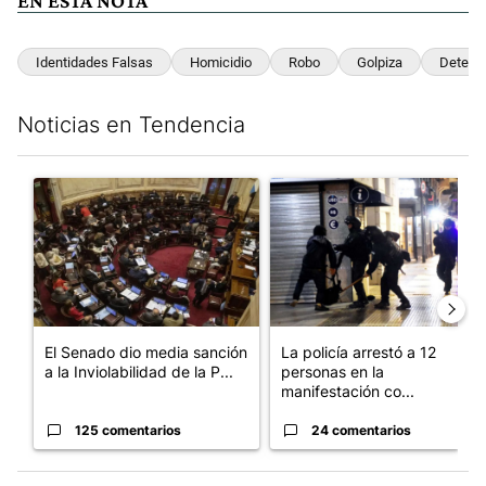
EN ESTA NOTA
Identidades Falsas
Homicidio
Robo
Golpiza
Deteni
Noticias en Tendencia
Este listado muestra los artículos con más comentarios en los últim
Un artículo de tendencia con el título "El Senado dio media san
Un artículo de tendencia con e
El Senado dio media sanción
La policía arrestó a 12
a la Inviolabilidad de la P...
personas en la
manifestación co...
125 comentarios
24 comentarios