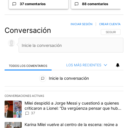
37 comentarios
88 comentarios
INICIAR SESIÓN
|
CREAR CUENTA
Conversación
SIGA ESTA CO
SEGUIR
LOS MÁS RECIENTES
TODOS LOS COMENTARIOS
Todos los comentarios
Inicie la conversación
CONVERSACIONES ACTIVAS
Este listado muestra los artículos con más comentarios en los últim
Un artículo de tendencia con el título "Milei despidió a Jorge Mes
Milei despidió a Jorge Messi y cuestionó a quienes
criticaron a Lionel: “Da vergüenza pensar que hubo
anti-Messi”
37
Un artículo de tendencia con el título "Karina Milei vuelve al cen
Karina Milei vuelve al centro de la escena: reúne a