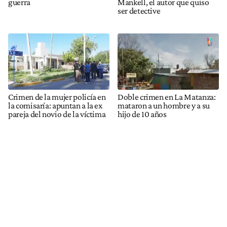
guerra
Mankell, el autor que quiso
ser detective
Crimen de la mujer policía en
Doble crimen en La Matanza:
la comisaría: apuntan a la ex
mataron a un hombre y a su
pareja del novio de la víctima
hijo de 10 años