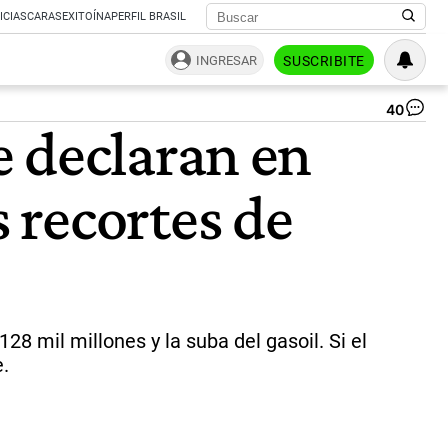
ICIAS
CARAS
EXITOÍNA
PERFIL BRASIL
INGRESAR
SUSCRIBITE
40
Col
e declaran en
|
Ce
 recortes de
8 mil millones y la suba del gasoil. Si el
.