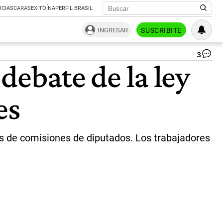
ICIAS
CARAS
EXITOÍNA
PERFIL BRASIL
INGRESAR
SUSCRIBITE
3
Rep
 debate de la ley
Pe
Ya
|
es
Ce
Per
es de comisiones de diputados. Los trabajadores