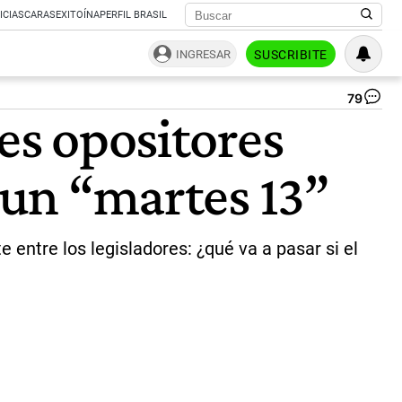
ICIAS
CARAS
EXITOÍNA
PERFIL BRASIL
INGRESAR
SUSCRIBITE
79
El
es opositores
vie
se
rea
n un “martes 13”
la
As
Leg
a
las
e entre los legisladores: ¿qué va a pasar si el
21.
|
Pa
Cua