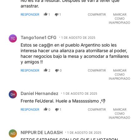
No les va a resultar. Despuès se van a tener que
arrastrar.
RESPONDER
1
1
COMPARTIR
MARCAR
COMO
INAPROPIADO
Comentario de Tango1one1 CFG.
Tango1one1 CFG
1 DE AGOSTO DE 2025
TC
Estos se cag@n en el pueblo Argentino solo les
interesa hacer una alianza para atornillarse al poder,
hacer negocios bajo la mesa y acomodar a familiares
y amigos !!
RESPONDER
2
0
COMPARTIR
MARCAR
COMO
INAPROPIADO
Comentario de Daniel Hernandez.
Daniel Hernandez
1 DE AGOSTO DE 2025
DH
Frente FeUderal. Huele a Masssssismo ,👎
RESPONDER
0
1
COMPARTIR
MARCAR
COMO
INAPROPIADO
Comentario de NIPPUR DE LAGASH.
NIPPUR DE LAGASH
1 DE AGOSTO DE 2025
ND
ESTOS SATRAPAS SON LOS QUE LE VOTARON