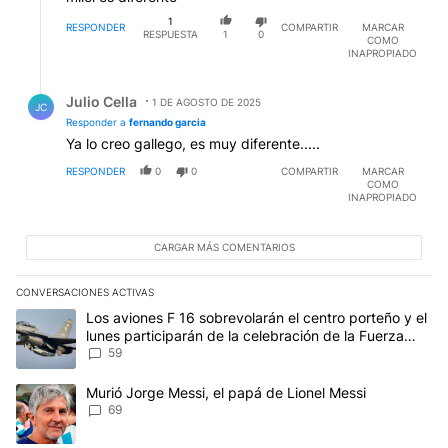
1
RESPONDER
COMPARTIR
MARCAR
RESPUESTA
1
0
COMO
INAPROPIADO
Respuesta de Julio Cella.
Julio Cella
1 DE AGOSTO DE 2025
JC
Responder a
fernando garcia
Ya lo creo gallego, es muy diferente.....
RESPONDER
0
0
COMPARTIR
MARCAR
COMO
INAPROPIADO
CARGAR MÁS COMENTARIOS
CONVERSACIONES ACTIVAS
Este listado muestra los artículos con más comentarios en los últim
Un artículo de tendencia con el título "Los aviones F 16 sobrevola
Los aviones F 16 sobrevolarán el centro porteño y el
lunes participarán de la celebración de la Fuerza
Aérea
59
Un artículo de tendencia con el título "Murió Jorge Messi, el papá
Murió Jorge Messi, el papá de Lionel Messi
69