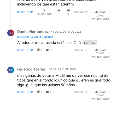
incluyendo los que estan adentro
1
RESPONDER
COMPARTIR
MARCAR
RESPUESTA
1
0
COMO
INAPROPIADO
Respuesta de Daniel Hernandez.
Daniel Hernandez
1 DE AGOSTO DE 2025
DH
Responder a
David Chikilian
Alrededor de la rosada están los 🥚 🥚
EDITADO
RESPONDER
0
0
COMPARTIR
MARCAR
COMO
INAPROPIADO
Comentario de Federico Torres.
Federico Torres
31 DE JULIO DE 2025
FT
mas ganas de votar a MILEI me da ver ese rejunte de
tipos que en el fondo lo unico que quieren es que todo
siga igual que los ultimos 50 años
RESPONDER
1
1
COMPARTIR
MARCAR
COMO
INAPROPIADO