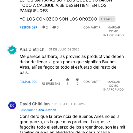
TODO A CALIGUL.A.SE DESENTIENTEN LOS
PANQUEUQES
YO LOS CONOZCO SON LOS OROZCO
EDITADO
RESPONDER
2
0
COMPARTIR
MARCAR
COMO
INAPROPIADO
Comentario de Ana Dietrich.
Ana Dietrich
31 DE JULIO DE 2025
AD
Me parece bárbaro, las provincias productivas deben
dejar de llenar la gran panza que significa Buenos
Aires, allí se fagocita todo el esfuerzo del resto del
país.
2
RESPONDER
COMPARTIR
MARCAR
RESPUESTAS
1
0
COMO
INAPROPIADO
Respuesta de David Chikilian.
David Chikilian
31 DE JULIO DE 2025
DC
Responder a
Ana Dietrich
Considero que la provincia de Buenos Aires no es la
gran panza, es la que mas produce. Lo que se
fagocita todo el esfuerzo de los argentinos, son las mil
familias que viven alrededor de la casa rosada,