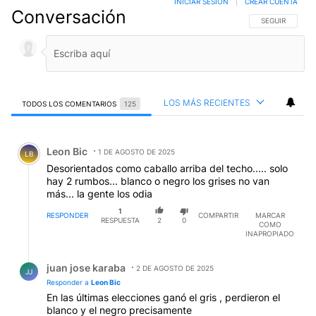
INICIAR SESIÓN
|
CREAR CUENTA
Conversación
SIGA ESTA CO
SEGUIR
LOS MÁS RECIENTES
TODOS LOS COMENTARIOS
125
Todos los comentarios
Comentario de Leon Bic.
Leon Bic
1 DE AGOSTO DE 2025
LB
Desorientados como caballo arriba del techo..... solo
hay 2 rumbos... blanco o negro los grises no van
más... la gente los odia
1
RESPONDER
COMPARTIR
MARCAR
RESPUESTA
2
0
COMO
INAPROPIADO
Respuesta de juan jose karaba.
juan jose karaba
2 DE AGOSTO DE 2025
JJ
Responder a
Leon Bic
En las últimas elecciones ganó el gris , perdieron el
blanco y el negro precisamente