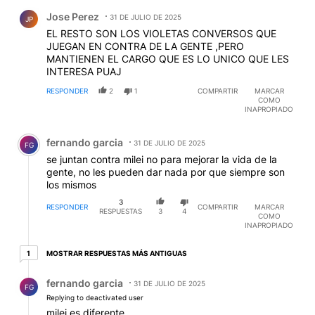
Comentario de Jose Perez.
Jose Perez
31 DE JULIO DE 2025
JP
EL RESTO SON LOS VIOLETAS CONVERSOS QUE
JUEGAN EN CONTRA DE LA GENTE ,PERO
MANTIENEN EL CARGO QUE ES LO UNICO QUE LES
INTERESA PUAJ
RESPONDER
2
1
COMPARTIR
MARCAR
COMO
INAPROPIADO
Comentario de fernando garcia.
fernando garcia
31 DE JULIO DE 2025
FG
se juntan contra milei no para mejorar la vida de la
gente, no les pueden dar nada por que siempre son
los mismos
3
RESPONDER
COMPARTIR
MARCAR
RESPUESTAS
3
4
COMO
INAPROPIADO
1 respuesta más antiguas
MOSTRAR RESPUESTAS MÁS ANTIGUAS
1
Respuesta de fernando garcia.
fernando garcia
31 DE JULIO DE 2025
FG
Replying to deactivated user
milei es diferente