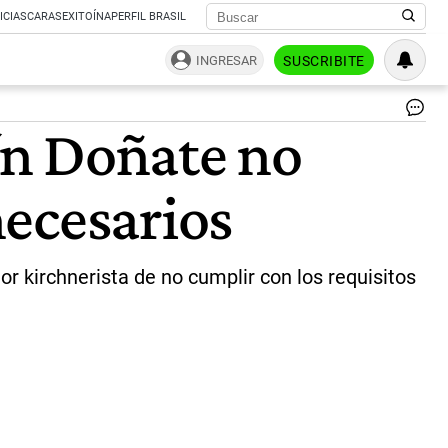
ICIAS
CARAS
EXITOÍNA
PERFIL BRASIL
INGRESAR
SUSCRIBITE
Ma
ín Doñate no
Do
y
Cri
necesarios
Kir
|
Twi
Ma
Do
r kirchnerista de no cumplir con los requisitos