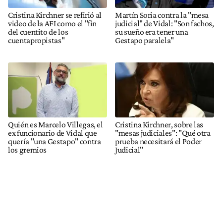
Cristina Kirchner se refirió al
Martín Soria contra la "mesa
video de la AFI como el "fin
judicial" de Vidal: "Son fachos,
del cuentito de los
su sueño era tener una
cuentapropistas"
Gestapo paralela"
Quién es Marcelo Villegas, el
Cristina Kirchner, sobre las
ex funcionario de Vidal que
"mesas judiciales": "Qué otra
quería "una Gestapo" contra
prueba necesitará el Poder
los gremios
Judicial"