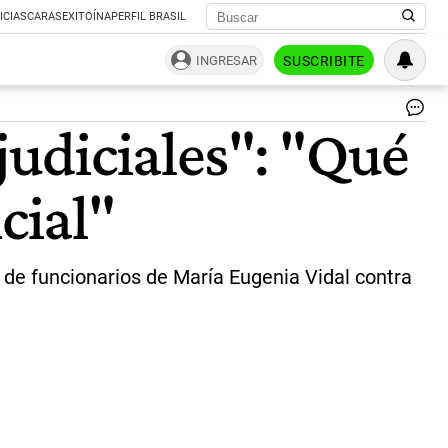
ICIAS
CARAS
EXITOÍNA
PERFIL BRASIL
INGRESAR
SUSCRIBITE
La
judiciales": "Qué
vic
Cri
Kir
cial"
|
NA
s de funcionarios de María Eugenia Vidal contra