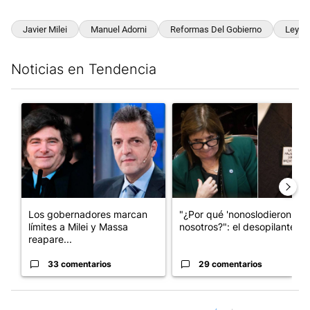
Javier Milei
Manuel Adorni
Reformas Del Gobierno
Ley D
Noticias en Tendencia
Este listado muestra los artículos con más comentarios en los últim
Un artículo de tendencia con el título "Los gobernadores marcan
Un artículo de tendencia con e
Los gobernadores marcan
"¿Por qué 'nonoslodieron' a
límites a Milei y Massa
nosotros?": el desopilante ...
reapare...
33 comentarios
29 comentarios