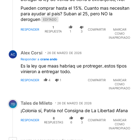
Pueden comprar hasta el 15%. Cuanto mas necesitan
para ayudar al pais? Suban al 25, pero NO la
deroguen
EDITADO
1
RESPONDER
COMPARTIR
MARCAR
RESPUESTA
1
3
COMO
INAPROPIADO
Respuesta de Alex Corsi.
Alex Corsi
26 DE MARZO DE 2026
AC
Responder a
crane ando
Es la ley que maas habriaq ue protreger..estos tipos
vinieron a entregar todo.
RESPONDER
4
1
COMPARTIR
MARCAR
COMO
INAPROPIADO
Comentario de Tales de Mileto.
Tales de Mileto
26 DE MARZO DE 2026
TD
¡Colonia sí, Patria no! Consigna de La Libertad Afana
8
RESPONDER
COMPARTIR
MARCAR
RESPUESTAS
6
3
COMO
INAPROPIADO
6 respuestas más antiguas