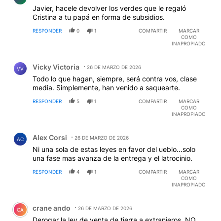
Javier, hacele devolver los verdes que le regaló
Cristina a tu papá en forma de subsidios.
RESPONDER
0
1
COMPARTIR
MARCAR
COMO
INAPROPIADO
Comentario de Vicky Victoria.
Vicky Victoria
26 DE MARZO DE 2026
VV
Todo lo que hagan, siempre, será contra vos, clase
media. Simplemente, han venido a saquearte.
RESPONDER
5
1
COMPARTIR
MARCAR
COMO
INAPROPIADO
Comentario de Alex Corsi.
Alex Corsi
26 DE MARZO DE 2026
AC
Ni una sola de estas leyes en favor del ueblo...solo
una fase mas avanza de la entrega y el latrocinio.
RESPONDER
4
1
COMPARTIR
MARCAR
COMO
INAPROPIADO
Comentario de crane ando.
crane ando
26 DE MARZO DE 2026
CA
Derogar la ley de venta de tierra a extranjeros, NO.