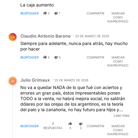
delincuentes, los resultados están a la vista, bien
La caja aumento
presos!!! y los que falta todavía, que tengas un buen
día
RESPONDER
0
1
COMPARTIR
MARCAR
COMO
INAPROPIADO
Comentario de Claudio Antonio Barone.
Claudio Antonio Barone
25 DE MARZO DE 2026
CA
Siempre para adelante, nunca para atrás, hay mucho
por hacer
RESPONDER
5
5
COMPARTIR
MARCAR
COMO
INAPROPIADO
Comentario de Julio Grimaux.
Julio Grimaux
25 DE MARZO DE 2026
JG
No va a quedar NADA de lo que fué con aciertos y
errores un gran país, éstos Impresentables ponen
TODO a la venta, no habrá mejora social, no saldrán
dólares por las orejas de los argentinos, es la teoría
del palo y la zanahoria, no hay futuro para hijos y
nietos, el capital productivo NO EXISTE, toda la
Leer mas
apuesta va a la TIMBA FINANCIERA y aquí por
7
experiencia sabemos que ganan LOS DE SIEMPRE.
RESPONDER
COMPARTIR
MARCAR
RESPUESTAS
5
3
COMO
INAPROPIADO