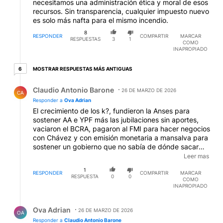
necesitamos una administración ética y moral de esos
recursos. Sin transparencia, cualquier impuesto nuevo
es solo más nafta para el mismo incendio.
8
RESPONDER
COMPARTIR
MARCAR
RESPUESTAS
3
1
COMO
INAPROPIADO
6 respuestas más antiguas
MOSTRAR RESPUESTAS MÁS ANTIGUAS
6
Respuesta de Claudio Antonio Barone.
Claudio Antonio Barone
26 DE MARZO DE 2026
CA
Responder a
Ova Adrian
El crecimiento de los k?, fundieron la Anses para
sostener AA e YPF más las jubilaciones sin aportes,
vaciaron el BCRA, pagaron al FMI para hacer negocios
con Chávez y con emisión monetaria a mansalva para
sostener un gobierno que no sabía de dónde sacar
plata solamente para mantener un Estado presente
Leer mas
corrupto, mantener el clientelismo y a los punteros
1
políticos haciendo negocios con la pobreza, déficit
RESPONDER
COMPARTIR
MARCAR
RESPUESTA
0
0
COMO
fiscal, desde el 2011 que la economía no crecía, no se
INAPROPIADO
media inflación ni pobreza para que la gente no sepa
y todo pasó antes que asumiera el nabo de Macri, no
Respuesta de Ova Adrian.
perdieron las elecciones por hacer las cosas bien,
Ova Adrian
26 DE MARZO DE 2026
OA
zurdo, seguí con.lo tuyo defendiendo a los
Responder a
Claudio Antonio Barone