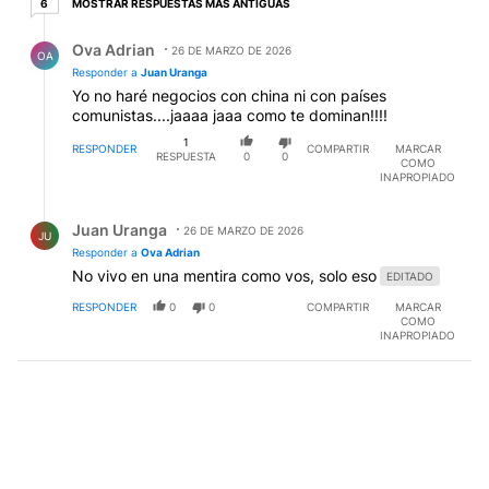
MOSTRAR RESPUESTAS MÁS ANTIGUAS
6
Respuesta de Ova Adrian.
Ova Adrian
26 DE MARZO DE 2026
OA
Responder a
Juan Uranga
Yo no haré negocios con china ni con países
comunistas....jaaaa jaaa como te dominan!!!!
1
RESPONDER
COMPARTIR
MARCAR
RESPUESTA
0
0
COMO
INAPROPIADO
Respuesta de Juan Uranga.
Juan Uranga
26 DE MARZO DE 2026
JU
Responder a
Ova Adrian
No vivo en una mentira como vos, solo eso
EDITADO
RESPONDER
0
0
COMPARTIR
MARCAR
COMO
INAPROPIADO