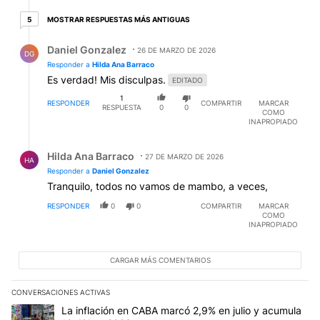
5 respuestas más antiguas
MOSTRAR RESPUESTAS MÁS ANTIGUAS
5
Respuesta de Daniel Gonzalez.
Daniel Gonzalez
26 DE MARZO DE 2026
DG
Responder a
Hilda Ana Barraco
Es verdad! Mis disculpas.
EDITADO
1
RESPONDER
COMPARTIR
MARCAR
RESPUESTA
0
0
COMO
INAPROPIADO
Respuesta de Hilda Ana Barraco.
Hilda Ana Barraco
27 DE MARZO DE 2026
HA
Responder a
Daniel Gonzalez
Tranquilo, todos no vamos de mambo, a veces,
RESPONDER
0
0
COMPARTIR
MARCAR
COMO
INAPROPIADO
CARGAR MÁS COMENTARIOS
CONVERSACIONES ACTIVAS
Este listado muestra los artículos con más comentarios en los últim
Un artículo de tendencia con el título "La inflación en CABA marc
La inflación en CABA marcó 2,9% en julio y acumula