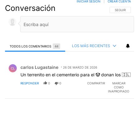
INICIAR SESIÓN
|
CREAR CUENTA
Conversación
SIGA ESTA CO
SEGUIR
LOS MÁS RECIENTES
TODOS LOS COMENTARIOS
44
Todos los comentarios
Comentario de carlos Lugastaine.
carlos Lugastaine
26 DE MARZO DE 2026
CL
Un terrenito en el cementerio para el 🤡 donan los 🇮🇱
RESPONDER
0
0
COMPARTIR
MARCAR
COMO
INAPROPIADO