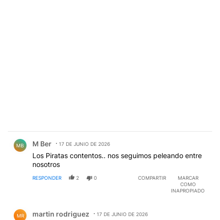
Comentario de M Ber.
M Ber
17 DE JUNIO DE 2026
MB
Los Piratas contentos.. nos seguimos peleando entre
nosotros
RESPONDER
2
0
COMPARTIR
MARCAR
COMO
INAPROPIADO
Comentario de martin rodriguez.
martin rodriguez
17 DE JUNIO DE 2026
MR