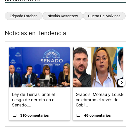
Edgardo Esteban
Nicolás Kasanzew
Guerra De Malvinas
Noticias en Tendencia
Este listado muestra los artículos con más comentarios en los últim
Un artículo de tendencia con el título "Ley de Tierras: ante el 
Un artículo de tendencia con e
Ley de Tierras: ante el
Grabois, Moreau y Lousteau
riesgo de derrota en el
celebraron el revés del
Senado,...
Gobi...
310 comentarios
46 comentarios