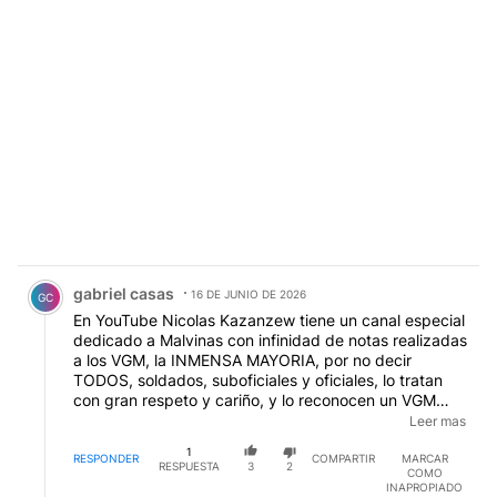
Comentario de gabriel casas.
gabriel casas
16 DE JUNIO DE 2026
GC
En YouTube Nicolas Kazanzew tiene un canal especial
dedicado a Malvinas con infinidad de notas realizadas
a los VGM, la INMENSA MAYORIA, por no decir
TODOS, soldados, suboficiales y oficiales, lo tratan
con gran respeto y cariño, y lo reconocen un VGM
más. Hay entrevistas realmente asombrosas que te
Leer mas
llenan de admiración del compromiso y coraje de los
1
nuestros. Compruebenlo ustedes mismos.
RESPONDER
COMPARTIR
MARCAR
RESPUESTA
3
2
COMO
https://www.youtube.com/@NicolasKasanzew
INAPROPIADO