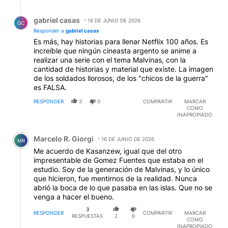
Respuesta de gabriel casas.
gabriel casas
16 DE JUNIO DE 2026
GC
Responder a
gabriel casas
Es más, hay historias para llenar Netflix 100 años. Es
increíble que ningún cineasta argento se anime a
realizar una serie con el tema Malvinas, con la
cantidad de historias y material que existe. La imagen
de los soldados llorosos, de los "chicos de la guerra"
es FALSA.
RESPONDER
3
0
COMPARTIR
MARCAR
COMO
INAPROPIADO
Comentario de Marcelo R. Giorgi.
Marcelo R. Giorgi
16 DE JUNIO DE 2026
MR
Me acuerdo de Kasanzew, igual que del otro
impresentable de Gomez Fuentes que estaba en el
estudio. Soy de la generación de Malvinas, y lo único
que hicieron, fue mentirnos de la realidad. Nunca
abrió la boca de lo que pasaba en las islas. Que no se
venga a hacer el bueno.
3
RESPONDER
COMPARTIR
MARCAR
RESPUESTAS
2
6
COMO
INAPROPIADO