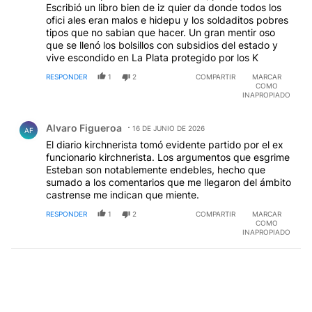
Escribió un libro bien de iz quier da donde todos los
ofici ales eran malos e hidepu y los soldaditos pobres
tipos que no sabian que hacer. Un gran mentir oso
que se llenó los bolsillos con subsidios del estado y
vive escondido en La Plata protegido por los K
RESPONDER
1
2
COMPARTIR
MARCAR
COMO
INAPROPIADO
Comentario de Alvaro Figueroa.
Alvaro Figueroa
16 DE JUNIO DE 2026
AF
El diario kirchnerista tomó evidente partido por el ex
funcionario kirchnerista. Los argumentos que esgrime
Esteban son notablemente endebles, hecho que
sumado a los comentarios que me llegaron del ámbito
castrense me indican que miente.
RESPONDER
1
2
COMPARTIR
MARCAR
COMO
INAPROPIADO