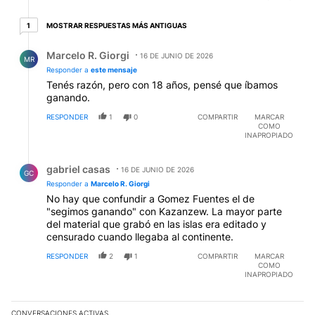
1 respuesta más antiguas
MOSTRAR RESPUESTAS MÁS ANTIGUAS
1
Respuesta de Marcelo R. Giorgi.
Marcelo R. Giorgi
16 DE JUNIO DE 2026
MR
Responder a
este mensaje
Tenés razón, pero con 18 años, pensé que íbamos
ganando.
RESPONDER
1
0
COMPARTIR
MARCAR
COMO
INAPROPIADO
Respuesta de gabriel casas.
gabriel casas
16 DE JUNIO DE 2026
GC
Responder a
Marcelo R. Giorgi
No hay que confundir a Gomez Fuentes el de
"segimos ganando" con Kazanzew. La mayor parte
del material que grabó en las islas era editado y
censurado cuando llegaba al continente.
RESPONDER
2
1
COMPARTIR
MARCAR
COMO
INAPROPIADO
CONVERSACIONES ACTIVAS