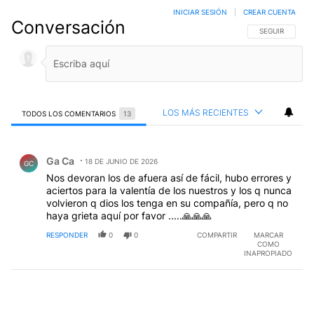
INICIAR SESIÓN
|
CREAR CUENTA
Conversación
SIGA ESTA CO
SEGUIR
LOS MÁS RECIENTES
TODOS LOS COMENTARIOS
13
Todos los comentarios
Comentario de Ga Ca.
Ga Ca
18 DE JUNIO DE 2026
GC
Nos devoran los de afuera así de fácil, hubo errores y
aciertos para la valentía de los nuestros y los q nunca
volvieron q dios los tenga en su compañía, pero q no
haya grieta aquí por favor .....🙏🙏🙏
RESPONDER
0
0
COMPARTIR
MARCAR
COMO
INAPROPIADO