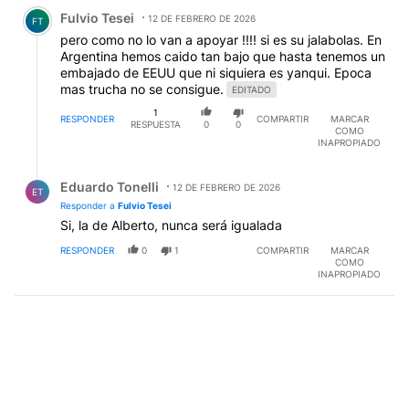
Comentario de Fulvio Tesei.
Fulvio Tesei
12 DE FEBRERO DE 2026
FT
pero como no lo van a apoyar !!!! si es su jalabolas. En
Argentina hemos caido tan bajo que hasta tenemos un
embajado de EEUU que ni siquiera es yanqui. Epoca
mas trucha no se consigue.
EDITADO
1
RESPONDER
COMPARTIR
MARCAR
RESPUESTA
0
0
COMO
INAPROPIADO
Respuesta de Eduardo Tonelli.
Eduardo Tonelli
12 DE FEBRERO DE 2026
ET
Responder a
Fulvio Tesei
Si, la de Alberto, nunca será igualada
RESPONDER
0
1
COMPARTIR
MARCAR
COMO
INAPROPIADO