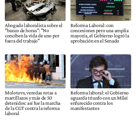
Abogado laboralista sobre el
Reforma Laboral: con
"banco de horas": "No
concesiones pero una amplia
conciben la vida de uno por
mayoría, el Gobierno logró la
fuera del trabajo"
aprobación en el Senado
Molotovs, veredas rotas a
Reforma laboral: el Gobierno
martillazos y más de 50
aguarda triunfo con un Milei
detenidos: así fue la marcha
enfurecido contra los
de la CGT contra la reforma
manifestantes
laboral