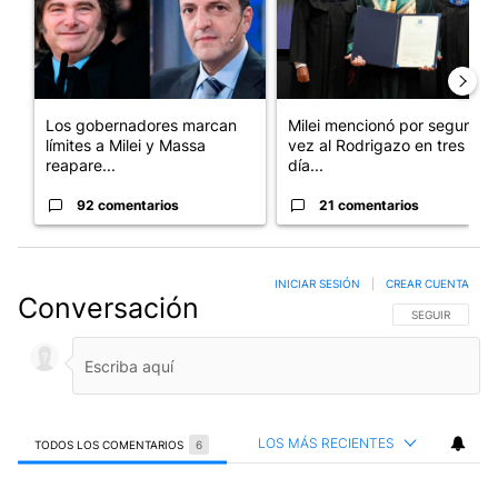
Los gobernadores marcan
Milei mencionó por segunda
límites a Milei y Massa
vez al Rodrigazo en tres
reapare...
día...
92 comentarios
21 comentarios
INICIAR SESIÓN
|
CREAR CUENTA
Conversación
SIGA ESTA CO
SEGUIR
LOS MÁS RECIENTES
TODOS LOS COMENTARIOS
6
Todos los comentarios