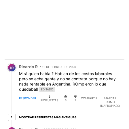
Comentario de Ricardo R.
Ricardo R
12 DE FEBRERO DE 2026
RR
MIrá quien habla!? Hablan de los costos laborales
pero se echa gente y no se contrata porque no hay
nada rentable en Argentina. ROmpieron lo que
quedaba!!
EDITADO
3
RESPONDER
COMPARTIR
MARCAR
RESPUESTAS
3
1
COMO
INAPROPIADO
1 respuesta más antiguas
MOSTRAR RESPUESTAS MÁS ANTIGUAS
1
Respuesta de Ricardo R.