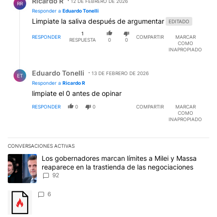
Ricardo R
12 DE FEBRERO DE 2026
RR
Responder a
Eduardo Tonelli
Limpiate la saliva después de argumentar
EDITADO
1
RESPONDER
COMPARTIR
MARCAR
RESPUESTA
0
0
COMO
INAPROPIADO
Respuesta de Eduardo Tonelli.
Eduardo Tonelli
13 DE FEBRERO DE 2026
ET
Responder a
Ricardo R
limpiate el 0 antes de opinar
RESPONDER
0
0
COMPARTIR
MARCAR
COMO
INAPROPIADO
CONVERSACIONES ACTIVAS
Este listado muestra los artículos con más comentarios en los últim
Un artículo de tendencia con el título "Los gobernadores marcan l
Los gobernadores marcan límites a Milei y Massa
reaparece en la trastienda de las negociaciones
92
Un artículo de tendencia con el título "" con 6 comentarios.
6