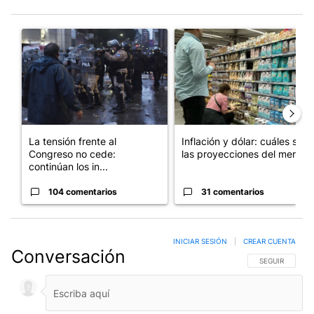
Este listado muestra los artículos con más comentarios en los últim
Un artículo de tendencia con el título "La tensión frente al Con
Un artículo de tendencia con e
La tensión frente al
Inflación y dólar: cuáles son
Congreso no cede:
las proyecciones del merc...
continúan los in...
104 comentarios
31 comentarios
INICIAR SESIÓN
|
CREAR CUENTA
Conversación
SIGA ESTA CO
SEGUIR