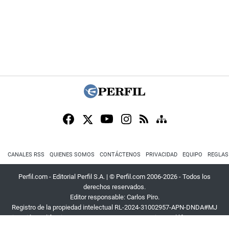
CANALES RSS
QUIENES SOMOS
CONTÁCTENOS
PRIVACIDAD
EQUIPO
REGLAS
Perfil.com - Editorial Perfil S.A.
| © Perfil.com 2006-2026 - Todos los
derechos reservados.
Editor responsable: Carlos Piro.
Registro de la propiedad intelectual RL-2024-31002957-APN-DNDA#MJ
Dirección:
California 2715
,
C1289ABI
,
CABA, Argentina
| Teléfono:
+54 9 11
3453 4567
| E-mail:
atencion@perfil.com