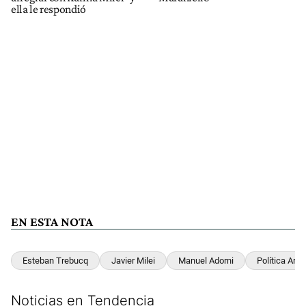
ella le respondió
EN ESTA NOTA
Esteban Trebucq
Javier Milei
Manuel Adorni
Política Arge
Noticias en Tendencia