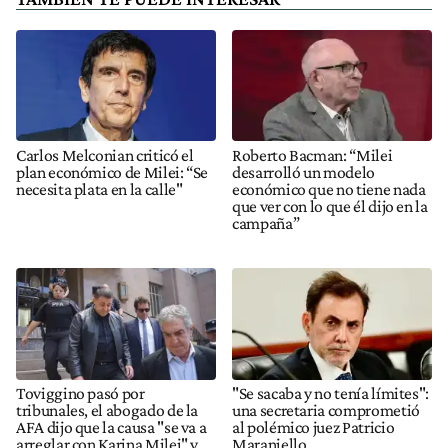
Carlos Melconian criticó el
Roberto Bacman: “Milei
plan económico de Milei: “Se
desarrolló un modelo
necesita plata en la calle"
económico que no tiene nada
que ver con lo que él dijo en la
campaña”
Toviggino pasó por
"Se sacaba y no tenía límites":
tribunales, el abogado de la
una secretaria comprometió
AFA dijo que la causa "se va a
al polémico juez Patricio
arreglar con Karina Milei" y
Maraniello