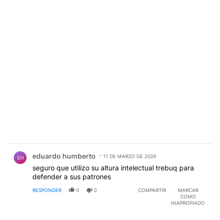
Comentario de eduardo humberto.
eduardo humberto
11 DE MARZO DE 2026
EH
seguro que utilizo su altura intelectual trebuq para
defender a sus patrones
RESPONDER
0
0
COMPARTIR
MARCAR
COMO
INAPROPIADO
Comentario de Armando Crovella.