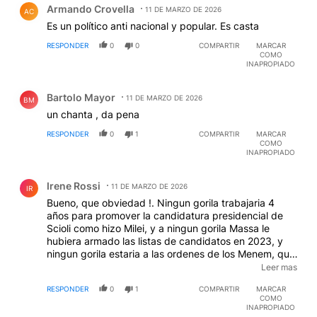
Armando Crovella
11 DE MARZO DE 2026
AC
Es un político anti nacional y popular. Es casta
RESPONDER
0
0
COMPARTIR
MARCAR
COMO
INAPROPIADO
Comentario de Bartolo Mayor.
Bartolo Mayor
11 DE MARZO DE 2026
BM
un chanta , da pena
RESPONDER
0
1
COMPARTIR
MARCAR
COMO
INAPROPIADO
Comentario de Irene Rossi.
Irene Rossi
11 DE MARZO DE 2026
IR
Bueno, que obviedad !. Ningun gorila trabajaria 4
años para promover la candidatura presidencial de
Scioli como hizo Milei, y a ningun gorila Massa le
hubiera armado las listas de candidatos en 2023, y
ningun gorila estaria a las ordenes de los Menem, que
son parte de lacasta que esta gobernando el pais.
Leer mas
Simplemente enarbola la bandera anti'k porque le
RESPONDER
0
1
COMPARTIR
MARCAR
conviene para ralear votos, y porque el menemismo
COMO
no es precisamente K. En realidad ningun gorila que
INAPROPIADO