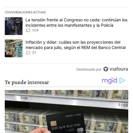
se precie de serlo deberia haber votado, o votar por
este oportunista, si es que la razon de votarlo es creer
que este tipo es antiperonista
CONVERSACIONES ACTIVAS
Este listado muestra los artículos con más comentarios en los últim
Un artículo de tendencia con el título "La tensión frente al Congre
La tensión frente al Congreso no cede: continúan los
incidentes entre los manifestantes y la Policía
104
Un artículo de tendencia con el título "Inflación y dólar: cuáles 
Inflación y dólar: cuáles son las proyecciones del
mercado para julio, según el REM del Banco Central
31
Gestionado por