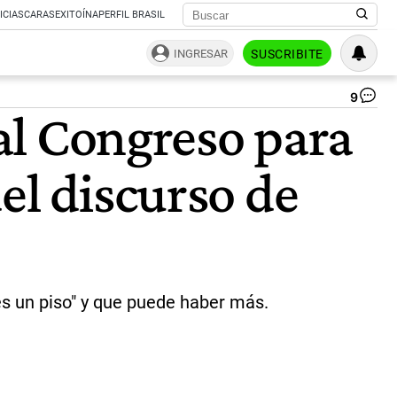
ICIAS
CARAS
EXITOÍNA
PERFIL BRASIL
INGRESAR
SUSCRIBITE
9
Ma
 al Congreso para
Te
|
Ca
el discurso de
de
pan
y
Ce
Per
"es un piso" y que puede haber más.