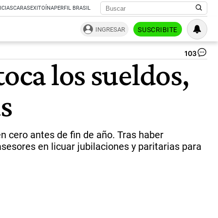
ICIAS
CARAS
EXITOÍNA
PERFIL BRASIL
INGRESAR
SUSCRIBITE
103
Pod
toca los sueldos,
El
Pr
y
as
el
min
Ca
co
a
en cero antes de fin de año. Tras haber
su
sesores en licuar jubilaciones y paritarias para
ín
qu
av
co
un
nu
mo
y