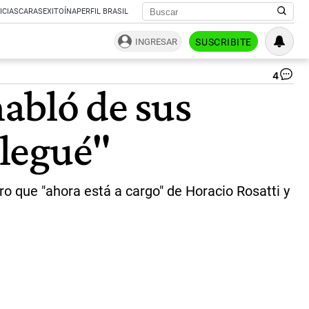
ICIAS
CARAS
EXITOÍNA
PERFIL BRASIL
INGRESAR
SUSCRIBITE
4
Ri
habló de sus
Lor
|
Ca
llegué"
LN
ero que "ahora está a cargo" de Horacio Rosatti y