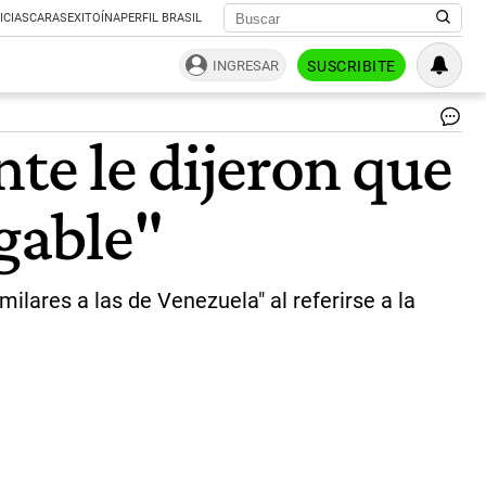
ICIAS
CARAS
EXITOÍNA
PERFIL BRASIL
INGRESAR
SUSCRIBITE
El
nte le dijeron que
jef
de
Go
agable"
de
la
ci
de
Bu
milares a las de Venezuela" al referirse a la
Air
Ho
Ro
Lar
|
NA