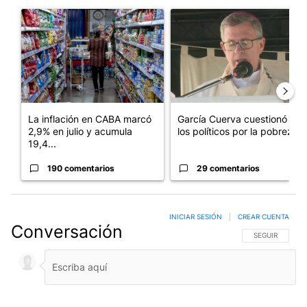
Este listado muestra los artículos con más comentarios en los últim
Un artículo de tendencia con el título "La inflación en CABA m
Un artículo de tendencia con e
La inflación en CABA marcó
García Cuerva cuestionó a
2,9% en julio y acumula
los políticos por la pobreza
19,4...
190 comentarios
29 comentarios
INICIAR SESIÓN
|
CREAR CUENTA
Conversación
SIGA ESTA CO
SEGUIR