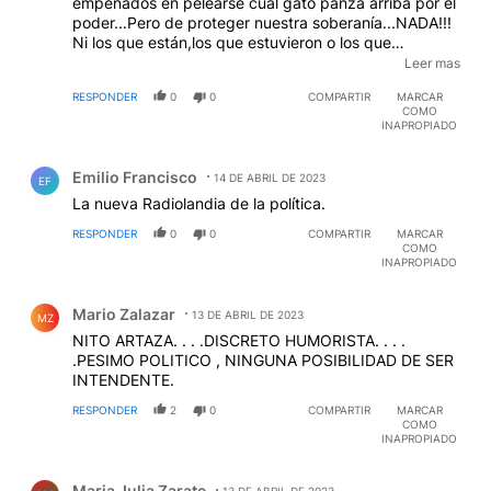
empeñados en pelearse cual gato panza arriba por el
poder...Pero de proteger nuestra soberanía...NADA!!!
Ni los que están,los que estuvieron o los que
estarán,NINGUNO PIENSA O HACE NADA BUENO
Leer mas
POR CAMBIAR LA DURA REALIDAD...
EDITADO
RESPONDER
0
0
COMPARTIR
MARCAR
COMO
INAPROPIADO
Comentario de Emilio Francisco.
Emilio Francisco
14 DE ABRIL DE 2023
EF
La nueva Radiolandia de la política.
RESPONDER
0
0
COMPARTIR
MARCAR
COMO
INAPROPIADO
Comentario de Mario Zalazar.
Mario Zalazar
13 DE ABRIL DE 2023
MZ
NITO ARTAZA. . . .DISCRETO HUMORISTA. . . .
.PESIMO POLITICO , NINGUNA POSIBILIDAD DE SER
INTENDENTE.
RESPONDER
2
0
COMPARTIR
MARCAR
COMO
INAPROPIADO
Comentario de Maria Julia Zarate.
Maria Julia Zarate