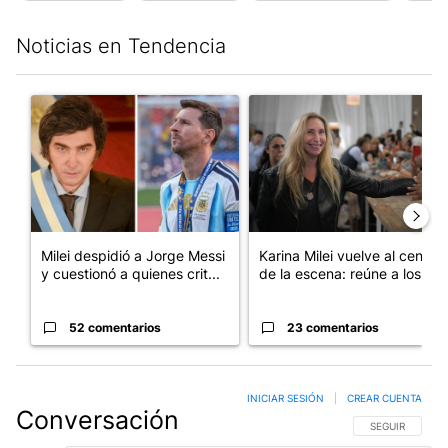
Noticias en Tendencia
Este listado muestra los artículos con más comentarios en los últim
Un artículo de tendencia con el título "Milei despidió a Jorge 
Un artículo de tendencia con e
Milei despidió a Jorge Messi
Karina Milei vuelve al centro
y cuestionó a quienes crit...
de la escena: reúne a los...
52 comentarios
23 comentarios
INICIAR SESIÓN
|
CREAR CUENTA
Conversación
SIGA ESTA CO
SEGUIR