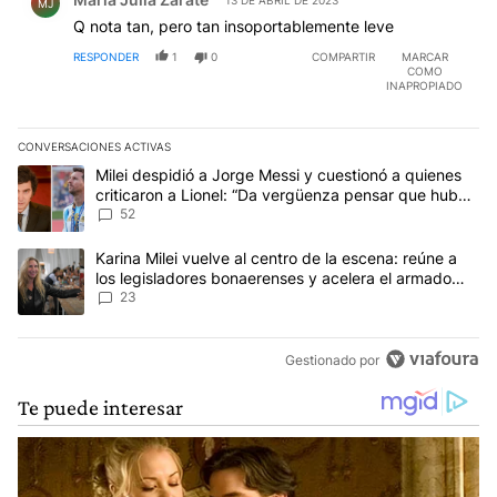
13 DE ABRIL DE 2023
MJ
Q nota tan, pero tan insoportablemente leve
RESPONDER
1
0
COMPARTIR
MARCAR
COMO
INAPROPIADO
CONVERSACIONES ACTIVAS
Este listado muestra los artículos con más comentarios en los últim
Un artículo de tendencia con el título "Milei despidió a Jorge Mes
Milei despidió a Jorge Messi y cuestionó a quienes
criticaron a Lionel: “Da vergüenza pensar que hubo
anti-Messi”
52
Un artículo de tendencia con el título "Karina Milei vuelve al cen
Karina Milei vuelve al centro de la escena: reúne a
los legisladores bonaerenses y acelera el armado
para 2027
23
Gestionado por