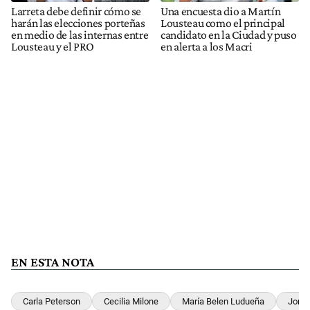
Larreta debe definir cómo se
Una encuesta dio a Martín
harán las elecciones porteñas
Lousteau como el principal
en medio de las internas entre
candidato en la Ciudad y puso
Lousteau y el PRO
en alerta a los Macri
EN ESTA NOTA
Carla Peterson
Cecilia Milone
María Belen Ludueña
Jorge