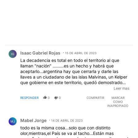
Comentario de Isaac Gabriel Rojas.
Isaac Gabriel Rojas
15 DE ABRIL DE 2023
IG
La decadencia es total en todo el territorio al que
llaman "nación" .........es un hecho y habrá que
aceptarlo...argentina hay que cerrarla y darle las
llaves a un ciudadano de las islas Malvinas, un Kelper
que gobierne en este territorio, quedó demostrado
que los argentinos no pueden gobernar ni sirven para
Leer mas
conducir un país sin llevarlo a la ruina, no sirvieron los
RESPONDER
0
0
COMPARTIR
MARCAR
milicos liberales ni los políticos civiles con su progresía
COMO
de cartón
INAPROPIADO
Comentario de Mabel Jorge.
Mabel Jorge
14 DE ABRIL DE 2023
MJ
todo es la misma cosa...solo que con distinto
olor,mientras,el País se va al tacho...Están mas