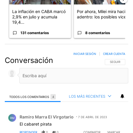
La inflación en CABA marcó
Por ahora, Milei mira hacia
2,9% en julio y acumula
adentro: los posibles vices...
19,4...
131 comentarios
8 comentarios
INICIAR SESIÓN
|
CREAR CUENTA
Conversación
SIGA ESTA CO
SEGUIR
LOS MÁS RECIENTES
TODOS LOS COMENTARIOS
4
Todos los comentarios
Comentario de Ramiro Marra El Virgotario.
Ramiro Marra El Virgotario
7 DE ABRIL DE 2023
RM
El cabaret pirata
RESPONDER
0
0
COMPARTIR
MARCAR