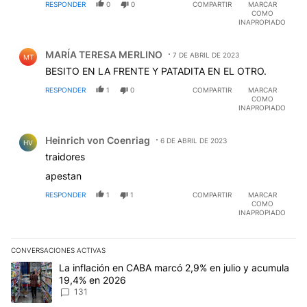
RESPONDER
0
0
COMPARTIR
MARCAR
COMO
INAPROPIADO
Comentario de MARÍA TERESA MERLINO.
MARÍA TERESA MERLINO
7 DE ABRIL DE 2023
MT
BESITO EN LA FRENTE Y PATADITA EN EL OTRO.
RESPONDER
1
0
COMPARTIR
MARCAR
COMO
INAPROPIADO
Comentario de Heinrich von Coenriag.
Heinrich von Coenriag
6 DE ABRIL DE 2023
HV
traidores
apestan
RESPONDER
1
1
COMPARTIR
MARCAR
COMO
INAPROPIADO
CONVERSACIONES ACTIVAS
Este listado muestra los artículos con más comentarios en los últim
Un artículo de tendencia con el título "La inflación en CABA marc
La inflación en CABA marcó 2,9% en julio y acumula
19,4% en 2026
131