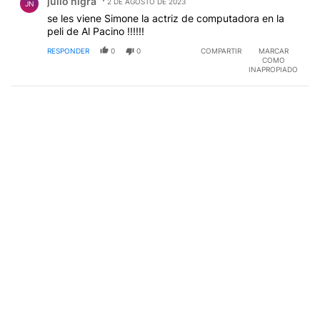
julio nigra
2 DE AGOSTO DE 2023
JN
se les viene Simone la actriz de computadora en la
peli de Al Pacino !!!!!!
RESPONDER
0
0
COMPARTIR
MARCAR
COMO
INAPROPIADO