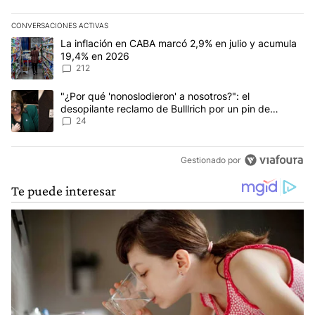
CONVERSACIONES ACTIVAS
Este listado muestra los artículos con más comentarios en los últim
Un artículo de tendencia con el título "La inflación en CABA marc
La inflación en CABA marcó 2,9% en julio y acumula
19,4% en 2026
212
Un artículo de tendencia con el título ""¿Por qué 'nonoslodieron' a
"¿Por qué 'nonoslodieron' a nosotros?": el
desopilante reclamo de Bulllrich por un pin de
Malvinas
24
Gestionado por