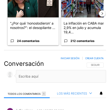
"¿Por qué 'nonoslodieron' a
La inflación en CABA marcó
nosotros?": el desopilante ...
2,9% en julio y acumula
19,4...
24 comentarios
212 comentarios
INICIAR SESIÓN
|
CREAR CUENTA
Conversación
SIGA ESTA CO
SEGUIR
LOS MÁS RECIENTES
TODOS LOS COMENTARIOS
1
Todos los comentarios
Comentario de julio nigra.