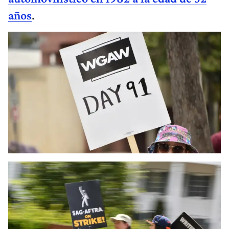
años
.