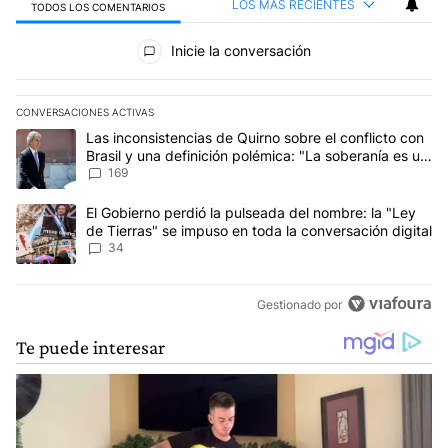
LOS MÁS RECIENTES
TODOS LOS COMENTARIOS
Todos los comentarios
Inicie la conversación
CONVERSACIONES ACTIVAS
Este listado muestra los artículos con más comentarios en los últim
Un artículo de tendencia con el título "Las inconsistencias de Qui
Las inconsistencias de Quirno sobre el conflicto con
Brasil y una definición polémica: "La soberanía es un
concepto antiguo"
169
Un artículo de tendencia con el título "El Gobierno perdió la puls
El Gobierno perdió la pulseada del nombre: la "Ley
de Tierras" se impuso en toda la conversación digital
34
Gestionado por