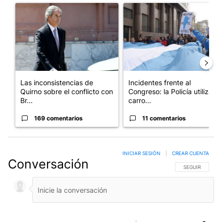
Un artículo de tendencia con el título "Las inconsistencias de Q
Un artículo de tendencia con el
Las inconsistencias de
Incidentes frente al
Quirno sobre el conflicto con
Congreso: la Policía utiliza
Br...
carro...
169 comentarios
11 comentarios
INICIAR SESIÓN
|
CREAR CUENTA
Conversación
SIGA ESTA CO
SEGUIR