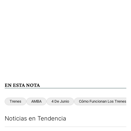
EN ESTA NOTA
Trenes
AMBA
4 De Junio
Cómo Funcionan Los Trenes H
Noticias en Tendencia
Este listado muestra los artículos con más comentarios en los últim