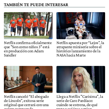
TAMBIÉN TE PUEDE INTERESAR
Netflix confirma oficialmente
Netflix apuesta por “Lejos”, la
que "Son como niños 3" está
atrapante miniserie sobre el
en producción con Adam
histórico lanzamiento de la
Sandler
NASA hacia Marte
Netflix canceló “El abogado
Llega a Netflix "Carísima", la
de Lincoln”, exitosa serie
serie de Caro Pardíaco:
original que cerrará con una
cuándo se estrena, de qué
quinta temporada
trata y quiénes actúan