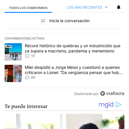
LOS MÁS RECIENTES
TODOS LOS COMENTARIOS
Todos los comentarios
Inicie la conversación
CONVERSACIONES ACTIVAS
Este listado muestra los artículos con más comentarios en los últim
Un artículo de tendencia con el título "Récord histórico de quie
Récord histórico de quiebras y un industricidio que
ya supera a macrismo, pandemia y menemismo
10
Un artículo de tendencia con el título "Milei despidió a Jorge Mes
Milei despidió a Jorge Messi y cuestionó a quienes
criticaron a Lionel: “Da vergüenza pensar que hubo
anti-Messi”
64
Gestionado por