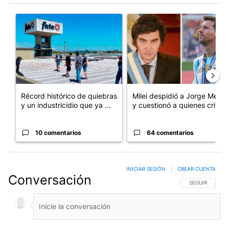
Este listado muestra los artículos con más comentarios en los últim
Un artículo de tendencia con el título "Récord histórico de qu
Un artículo de tendencia con e
Récord histórico de quiebras
Milei despidió a Jorge Messi
y un industricidio que ya ...
y cuestionó a quienes crit...
10 comentarios
64 comentarios
INICIAR SESIÓN
|
CREAR CUENTA
Conversación
SIGA ESTA CO
SEGUIR