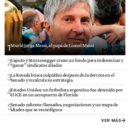
Murió Jorge Messi, el papá de Lionel Messi
1
Caputo y Sturzenegger crean un fondo para indemnizar y
2
“ganar” sindicatos aliados
La Rosada busca culpables después de la derrota en el
3
Senado y recalcula su estrategia
Estados Unidos: un futbolista argentino fue detenido por
4
el ICE en un aeropuerto de Florida
Senado caliente: llamados, negociaciones y un mapa de
5
aliados que se reconfigura
VER MÁS