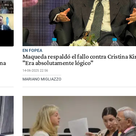
EN FOPEA
Maqueda respaldó el fallo contra Cristina Ki
ena
"Era absolutamente lógico"
14-06-2025 22:56
MARIANO MIGLIAZZO