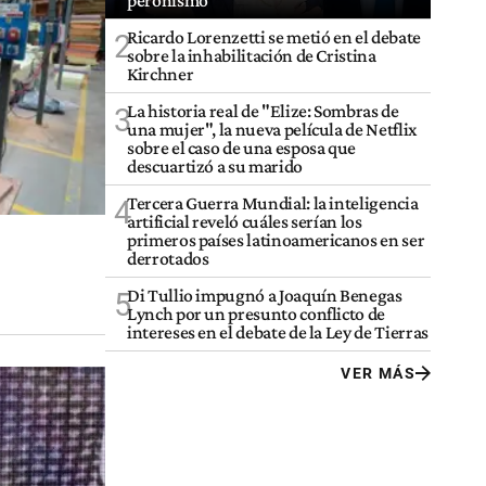
peronismo
Ricardo Lorenzetti se metió en el debate
2
sobre la inhabilitación de Cristina
Kirchner
La historia real de "Elize: Sombras de
3
una mujer", la nueva película de Netflix
sobre el caso de una esposa que
descuartizó a su marido
Tercera Guerra Mundial: la inteligencia
4
artificial reveló cuáles serían los
primeros países latinoamericanos en ser
derrotados
Di Tullio impugnó a Joaquín Benegas
5
Lynch por un presunto conflicto de
intereses en el debate de la Ley de Tierras
VER MÁS