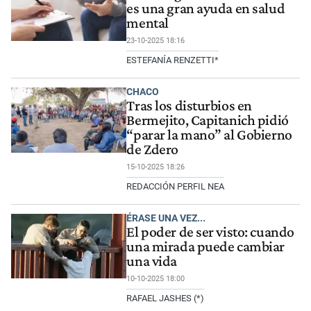
es una gran ayuda en salud
mental
23-10-2025 18:16
ESTEFANÍA RENZETTI*
CHACO
Tras los disturbios en
Bermejito, Capitanich pidió
“parar la mano” al Gobierno
de Zdero
15-10-2025 18:26
REDACCIÓN PERFIL NEA
ÉRASE UNA VEZ...
El poder de ser visto: cuando
una mirada puede cambiar
una vida
10-10-2025 18:00
RAFAEL JASHES (*)