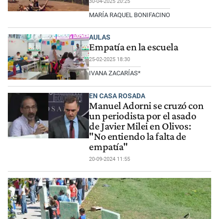
30-04-2025 20:25
MARÍA RAQUEL BONIFACINO
AULAS
Empatía en la escuela
25-02-2025 18:30
IVANA ZACARÍAS*
EN CASA ROSADA
Manuel Adorni se cruzó con
un periodista por el asado
de Javier Milei en Olivos:
"No entiendo la falta de
empatía"
20-09-2024 11:55