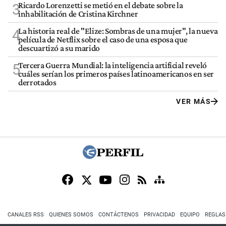
Ricardo Lorenzetti se metió en el debate sobre la
3
inhabilitación de Cristina Kirchner
La historia real de "Elize: Sombras de una mujer", la nueva
4
película de Netflix sobre el caso de una esposa que
descuartizó a su marido
Tercera Guerra Mundial: la inteligencia artificial reveló
5
cuáles serían los primeros países latinoamericanos en ser
derrotados
VER MÁS
CANALES RSS
QUIENES SOMOS
CONTÁCTENOS
PRIVACIDAD
EQUIPO
REGLAS