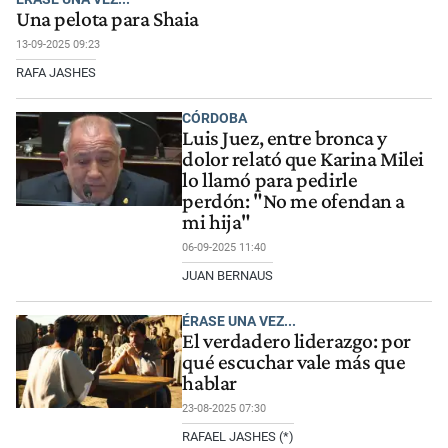
Una pelota para Shaia
13-09-2025 09:23
RAFA JASHES
CÓRDOBA
Luis Juez, entre bronca y
dolor relató que Karina Milei
lo llamó para pedirle
perdón: "No me ofendan a
mi hija"
06-09-2025 11:40
JUAN BERNAUS
ÉRASE UNA VEZ...
El verdadero liderazgo: por
qué escuchar vale más que
hablar
23-08-2025 07:30
RAFAEL JASHES (*)