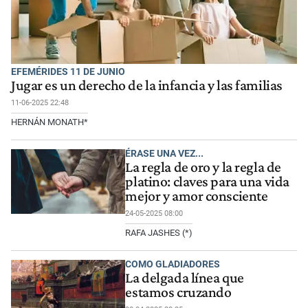
EFEMÉRIDES 11 DE JUNIO
Jugar es un derecho de la infancia y las familias
11-06-2025 22:48
HERNÁN MONATH*
ÉRASE UNA VEZ...
La regla de oro y la regla de
platino: claves para una vida
mejor y amor consciente
24-05-2025 08:00
RAFA JASHES (*)
COMO GLADIADORES
La delgada línea que
estamos cruzando