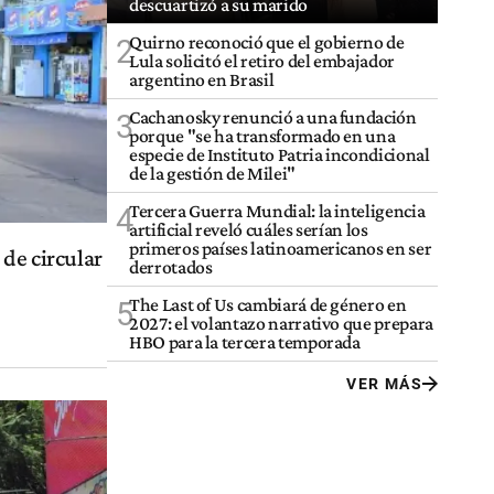
descuartizó a su marido
Quirno reconoció que el gobierno de
2
Lula solicitó el retiro del embajador
argentino en Brasil
Cachanosky renunció a una fundación
3
porque "se ha transformado en una
especie de Instituto Patria incondicional
de la gestión de Milei"
Tercera Guerra Mundial: la inteligencia
4
artificial reveló cuáles serían los
primeros países latinoamericanos en ser
 de circular
derrotados
The Last of Us cambiará de género en
5
2027: el volantazo narrativo que prepara
HBO para la tercera temporada
VER MÁS