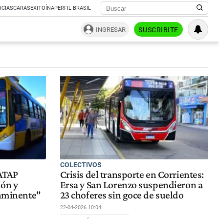
ICIAS
CARAS
EXITOÍNA
PERFIL BRASIL
INGRESAR
SUSCRIBITE
COLECTIVOS
FATAP
Crisis del transporte en Corrientes:
ión y
Ersa y San Lorenzo suspendieron a
inminente"
23 choferes sin goce de sueldo
22-04-2026 10:04