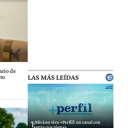
ario de
LAS MÁS LEÍDAS
nto
¡Mirá en vivo +Perfil!: un canal con
1
gente que piensa