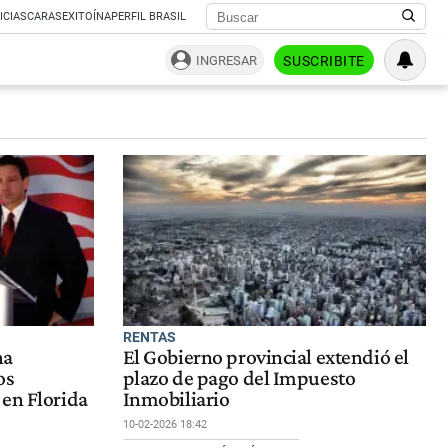
ICIAS
CARAS
EXITOÍNA
PERFIL BRASIL
INGRESAR
SUSCRIBITE
RENTAS
na
El Gobierno provincial extendió el
os
plazo de pago del Impuesto
 en Florida
Inmobiliario
10-02-2026 18:42