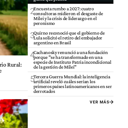
Encuesta rumbo a 2027: cuatro
2
consultoras midieron el desgaste de
Milei y la crisis de liderazgo en el
peronismo
Quirno reconoció que el gobierno de
3
Lula solicitó el retiro del embajador
argentino en Brasil
Cachanosky renunció a una fundación
4
porque "se ha transformado en una
especie de Instituto Patria incondicional
io Rural:
de la gestión de Milei"
e
Tercera Guerra Mundial: la inteligencia
5
artificial reveló cuáles serían los
primeros países latinoamericanos en ser
derrotados
VER MÁS