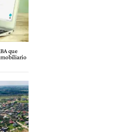
RBA que
nmobiliario