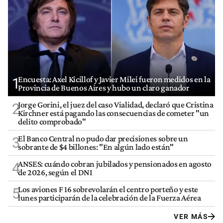
Encuesta: Axel Kicillof y Javier Milei fueron medidos en la
1
Provincia de Buenos Aires y hubo un claro ganador
Jorge Gorini, el juez del caso Vialidad, declaró que Cristina
2
Kirchner está pagando las consecuencias de cometer "un
delito comprobado"
El Banco Central no pudo dar precisiones sobre un
3
sobrante de $4 billones: "En algún lado están"
ANSES: cuándo cobran jubilados y pensionados en agosto
4
de 2026, según el DNI
Los aviones F 16 sobrevolarán el centro porteño y este
5
lunes participarán de la celebración de la Fuerza Aérea
VER MÁS