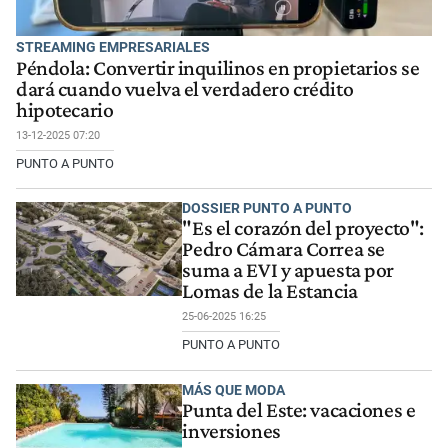
STREAMING EMPRESARIALES
Péndola: Convertir inquilinos en propietarios se
dará cuando vuelva el verdadero crédito
hipotecario
13-12-2025 07:20
PUNTO A PUNTO
DOSSIER PUNTO A PUNTO
"Es el corazón del proyecto":
Pedro Cámara Correa se
suma a EVI y apuesta por
Lomas de la Estancia
25-06-2025 16:25
PUNTO A PUNTO
MÁS QUE MODA
Punta del Este: vacaciones e
inversiones