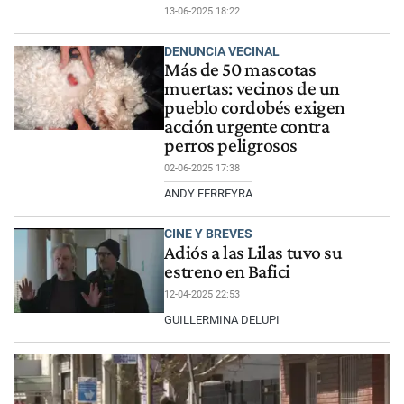
13-06-2025 18:22
DENUNCIA VECINAL
Más de 50 mascotas
muertas: vecinos de un
pueblo cordobés exigen
acción urgente contra
perros peligrosos
02-06-2025 17:38
ANDY FERREYRA
CINE Y BREVES
Adiós a las Lilas tuvo su
estreno en Bafici
12-04-2025 22:53
GUILLERMINA DELUPI