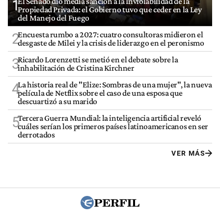
El Senado dio media sanción a la Inviolabilidad de la
1
Propiedad Privada: el Gobierno tuvo que ceder en la Ley
del Manejo del Fuego
Encuesta rumbo a 2027: cuatro consultoras midieron el
2
desgaste de Milei y la crisis de liderazgo en el peronismo
Ricardo Lorenzetti se metió en el debate sobre la
3
inhabilitación de Cristina Kirchner
La historia real de "Elize: Sombras de una mujer", la nueva
4
película de Netflix sobre el caso de una esposa que
descuartizó a su marido
Tercera Guerra Mundial: la inteligencia artificial reveló
5
cuáles serían los primeros países latinoamericanos en ser
derrotados
VER MÁS