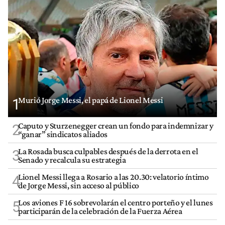
Murió Jorge Messi, el papá de Lionel Messi
1
Caputo y Sturzenegger crean un fondo para indemnizar y
2
“ganar” sindicatos aliados
La Rosada busca culpables después de la derrota en el
3
Senado y recalcula su estrategia
Lionel Messi llega a Rosario a las 20.30: velatorio íntimo
4
de Jorge Messi, sin acceso al público
Los aviones F 16 sobrevolarán el centro porteño y el lunes
5
participarán de la celebración de la Fuerza Aérea