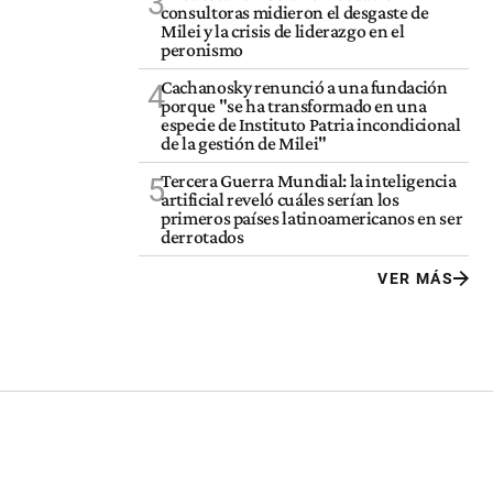
3
consultoras midieron el desgaste de
Milei y la crisis de liderazgo en el
peronismo
Cachanosky renunció a una fundación
4
porque "se ha transformado en una
especie de Instituto Patria incondicional
de la gestión de Milei"
Tercera Guerra Mundial: la inteligencia
5
artificial reveló cuáles serían los
primeros países latinoamericanos en ser
derrotados
VER MÁS