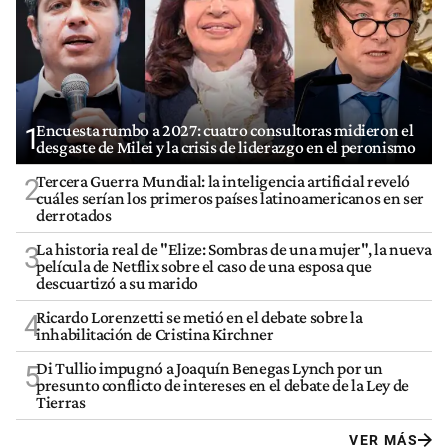
Encuesta rumbo a 2027: cuatro consultoras midieron el
1
desgaste de Milei y la crisis de liderazgo en el peronismo
Tercera Guerra Mundial: la inteligencia artificial reveló
2
cuáles serían los primeros países latinoamericanos en ser
derrotados
La historia real de "Elize: Sombras de una mujer", la nueva
3
película de Netflix sobre el caso de una esposa que
descuartizó a su marido
Ricardo Lorenzetti se metió en el debate sobre la
4
inhabilitación de Cristina Kirchner
Di Tullio impugnó a Joaquín Benegas Lynch por un
5
presunto conflicto de intereses en el debate de la Ley de
Tierras
VER MÁS