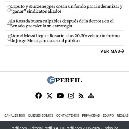
Caputo y Sturzenegger crean un fondo para indemnizar y
3
“ganar” sindicatos aliados
La Rosada busca culpables después de la derrota en el
4
Senado y recalcula su estrategia
Lionel Messi llega a Rosario a las 20.30: velatorio íntimo
5
de Jorge Messi, sin acceso al público
VER MÁS
CANALES RSS
QUIENES SOMOS
CONTÁCTENOS
PRIVACIDAD
EQUIPO
REGLAS
Perfil.com - Editorial Perfil S.A.
| © Perfil.com 2006-2026 - Todos los