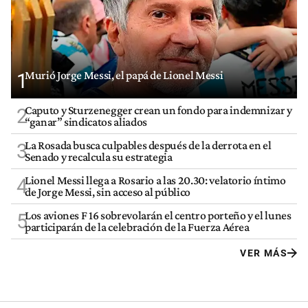
Murió Jorge Messi, el papá de Lionel Messi
1
Caputo y Sturzenegger crean un fondo para indemnizar y
2
“ganar” sindicatos aliados
La Rosada busca culpables después de la derrota en el
3
Senado y recalcula su estrategia
Lionel Messi llega a Rosario a las 20.30: velatorio íntimo
4
de Jorge Messi, sin acceso al público
Los aviones F 16 sobrevolarán el centro porteño y el lunes
5
participarán de la celebración de la Fuerza Aérea
VER MÁS